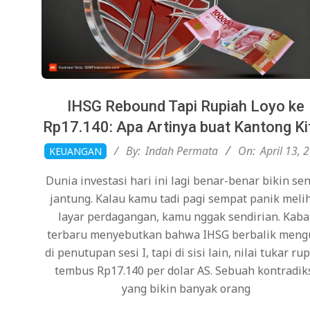
IHSG Rebound Tapi Rupiah Loyo ke
Rp17.140: Apa Artinya buat Kantong Ki
2026-
By:
Indah Permata
On:
April 13, 
KEUANGAN
04-
Dunia investasi hari ini lagi benar-benar bikin s
13
jantung. Kalau kamu tadi pagi sempat panik meli
layar perdagangan, kamu nggak sendirian. Kaba
terbaru menyebutkan bahwa IHSG berbalik meng
di penutupan sesi I, tapi di sisi lain, nilai tukar ru
tembus Rp17.140 per dolar AS. Sebuah kontradik
yang bikin banyak orang