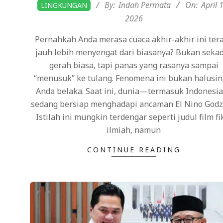
2026-
By:
Indah Permata
On:
April 
LINGKUNGAN
04-
2026
13
Pernahkah Anda merasa cuaca akhir-akhir ini ter
jauh lebih menyengat dari biasanya? Bukan seka
gerah biasa, tapi panas yang rasanya sampai
“menusuk” ke tulang. Fenomena ini bukan halusin
Anda belaka. Saat ini, dunia—termasuk Indones
sedang bersiap menghadapi ancaman El Nino Godzi
Istilah ini mungkin terdengar seperti judul film fi
ilmiah, namun
CONTINUE READING