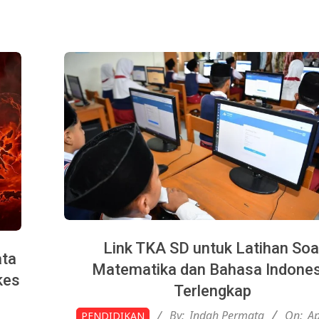
Link TKA SD untuk Latihan Soa
ata
Matematika dan Bahasa Indones
kes
Terlengkap
2026-
By:
Indah Permata
On:
Ap
PENDIDIKAN