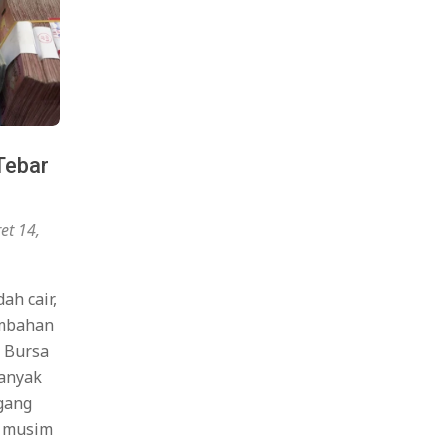
Tebar
et 14,
ah cair,
ambahan
i Bursa
banyak
gang
r musim