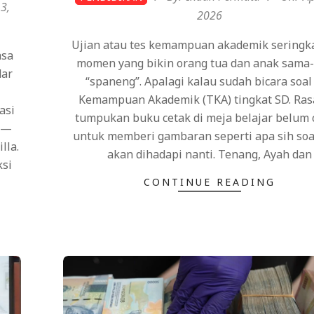
13,
04-
2026
13
Ujian atau tes kemampuan akademik seringkal
asa
momen yang bikin orang tua dan anak sama
dar
“spaneng”. Apalagi kalau sudah bicara soal
Kemampuan Akademik (TKA) tingkat SD. Ras
asi
tumpukan buku cetak di meja belajar belum
ia—
untuk memberi gambaran seperti apa sih soa
lla.
akan dihadapi nanti. Tenang, Ayah dan
ksi
CONTINUE READING