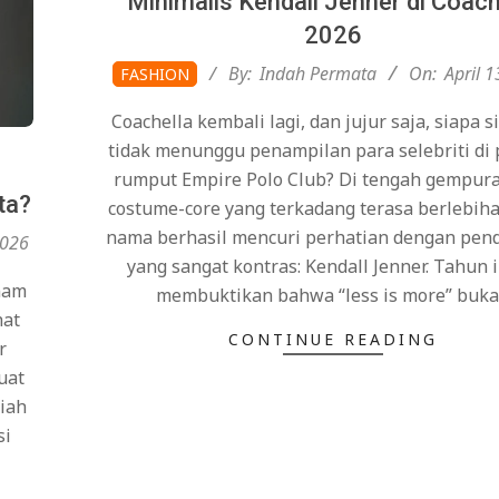
Minimalis Kendall Jenner di Coach
2026
2026-
By:
Indah Permata
On:
April 1
FASHION
04-
Coachella kembali lagi, dan jujur saja, siapa s
13
tidak menunggu penampilan para selebriti di
rumput Empire Polo Club? Di tengah gempura
ta?
costume-core yang terkadang terasa berlebiha
nama berhasil mencuri perhatian dengan pen
2026
yang sangat kontras: Kendall Jenner. Tahun in
enam
membuktikan bahwa “less is more” buk
hat
CONTINUE READING
r
uat
piah
si