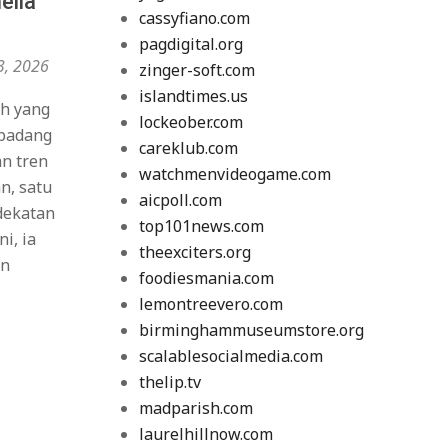
ella
cassyfiano.com
pagdigital.org
3, 2026
zinger-soft.com
islandtimes.us
ih yang
lockeober.com
 padang
careklub.com
n tren
watchmenvideogame.com
n, satu
aicpoll.com
dekatan
top101news.com
i, ia
theexciters.org
an
foodiesmania.com
lemontreevero.com
birminghammuseumstore.org
scalablesocialmedia.com
thelip.tv
madparish.com
laurelhillnow.com