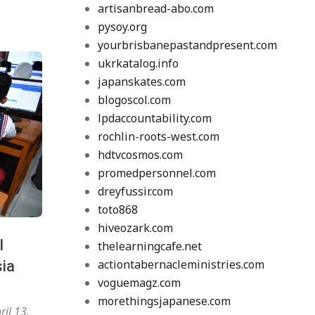
artisanbread-abo.com
pysoy.org
yourbrisbanepastandpresent.com
ukrkatalog.info
japanskates.com
blogoscol.com
lpdaccountability.com
rochlin-roots-west.com
hdtvcosmos.com
promedpersonnel.com
dreyfussir.com
toto868
hiveozark.com
l
thelearningcafe.net
actiontabernacleministries.com
ia
voguemagz.com
morethingsjapanese.com
ril 13,