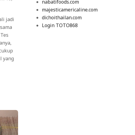
nabatifoods.com
majesticamericaline.com
dichoithailan.com
i jadi
Login TOTO868
-sama
 Tes
anya,
 cukup
l yang