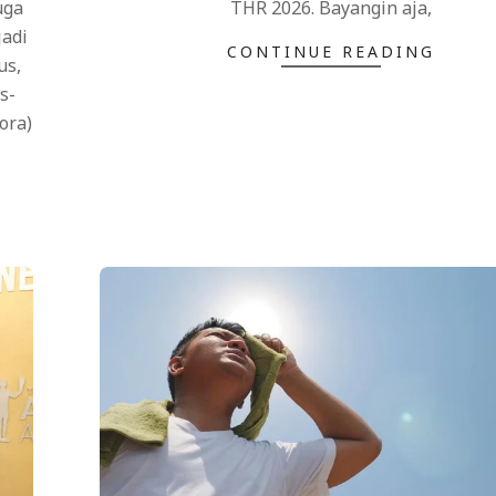
uga
THR 2026. Bayangin aja,
jadi
CONTINUE READING
us,
s-
ora)