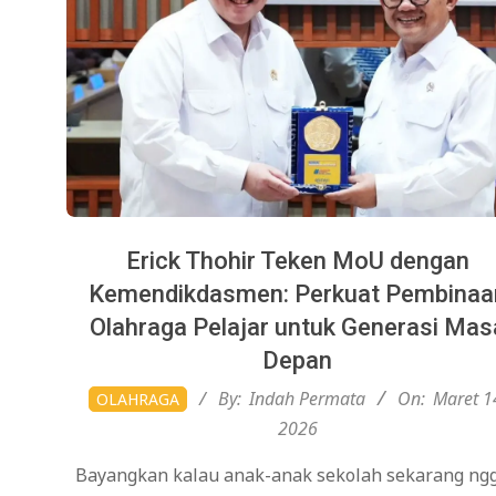
Erick Thohir Teken MoU dengan
Kemendikdasmen: Perkuat Pembinaa
Olahraga Pelajar untuk Generasi Mas
Depan
2026-
By:
Indah Permata
On:
Maret 1
OLAHRAGA
03-
2026
14
Bayangkan kalau anak-anak sekolah sekarang ng