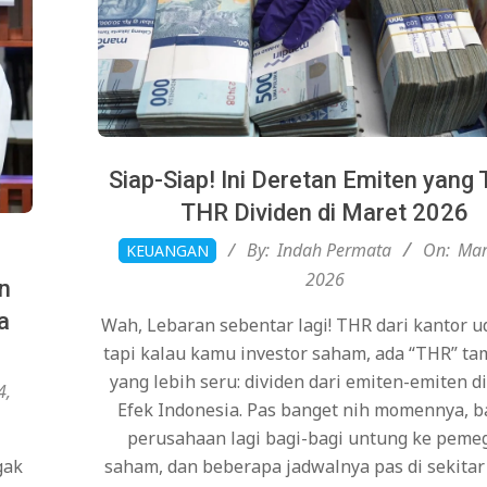
Siap-Siap! Ini Deretan Emiten yang 
THR Dividen di Maret 2026
2026-
By:
Indah Permata
On:
Mar
KEUANGAN
03-
2026
n
14
a
Wah, Lebaran sebentar lagi! THR dari kantor ud
tapi kalau kamu investor saham, ada “THR” t
yang lebih seru: dividen dari emiten-emiten d
4,
Efek Indonesia. Pas banget nih momennya, 
perusahaan lagi bagi-bagi untung ke peme
gak
saham, dan beberapa jadwalnya pas di sekita