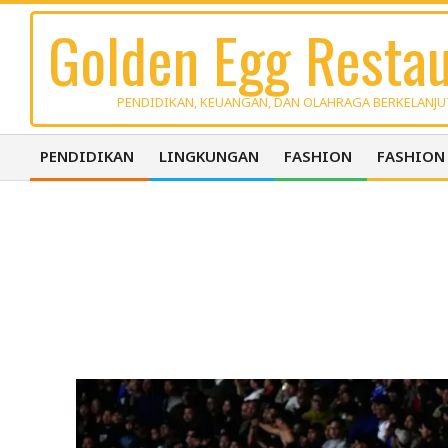
Skip
Golden Egg Restau
to
content
PENDIDIKAN, KEUANGAN, DAN OLAHRAGA BERKELANJ
PENDIDIKAN
LINGKUNGAN
FASHION
FASHION
Primary
Navigation
Menu