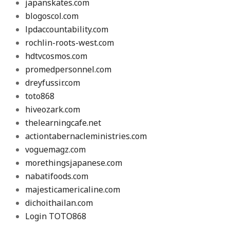
japanskates.com
blogoscol.com
lpdaccountability.com
rochlin-roots-west.com
hdtvcosmos.com
promedpersonnel.com
dreyfussir.com
toto868
hiveozark.com
thelearningcafe.net
actiontabernacleministries.com
voguemagz.com
morethingsjapanese.com
nabatifoods.com
majesticamericaline.com
dichoithailan.com
Login TOTO868