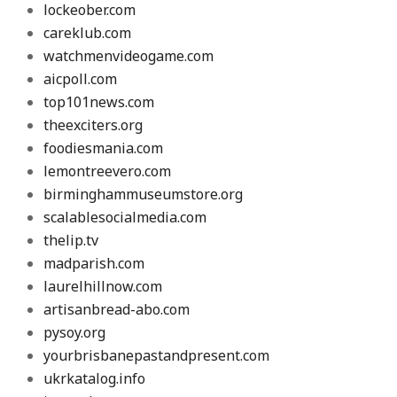
lockeober.com
careklub.com
watchmenvideogame.com
aicpoll.com
top101news.com
theexciters.org
foodiesmania.com
lemontreevero.com
birminghammuseumstore.org
scalablesocialmedia.com
thelip.tv
madparish.com
laurelhillnow.com
artisanbread-abo.com
pysoy.org
yourbrisbanepastandpresent.com
ukrkatalog.info