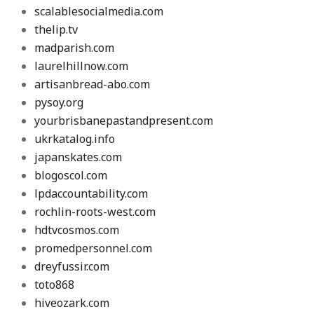
scalablesocialmedia.com
thelip.tv
madparish.com
laurelhillnow.com
artisanbread-abo.com
pysoy.org
yourbrisbanepastandpresent.com
ukrkatalog.info
japanskates.com
blogoscol.com
lpdaccountability.com
rochlin-roots-west.com
hdtvcosmos.com
promedpersonnel.com
dreyfussir.com
toto868
hiveozark.com