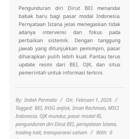
Pengunduran diri Dirut BEI menandai
babak baru bagi pasar modal Indonesia.
Pernyataan Istana jelas menegaskan tidak
adanya intervensi dan fokus pada
perbaikan sistemik. Dengan tanggung
jawab yang ditunjukkan pemimpin, pasar
diharapkan pulih lebih kuat. Pantau terus
update resmi dari BEI, OJK, dan situs
pemerintah untuk informasi terkini.
2026-
02-
01
By:
Indah Permata
On:
Februari 1, 2026
Tagged:
BEI
,
IHSG anjlok
,
Iman Rachman
,
MSCI
Indonesia
,
OJK mundur
,
pasar modal RI
,
pengunduran diri Dirut BEI
,
pernyataan Istana
,
trading halt
,
transparansi saham
With:
0