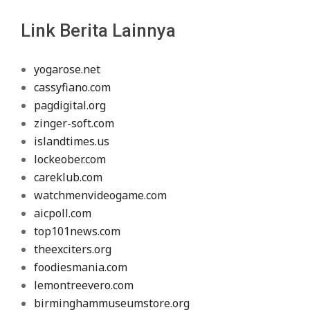
Link Berita Lainnya
yogarose.net
cassyfiano.com
pagdigital.org
zinger-soft.com
islandtimes.us
lockeober.com
careklub.com
watchmenvideogame.com
aicpoll.com
top101news.com
theexciters.org
foodiesmania.com
lemontreevero.com
birminghammuseumstore.org