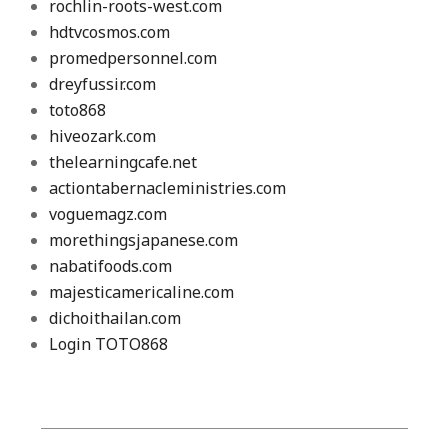
rochlin-roots-west.com
hdtvcosmos.com
promedpersonnel.com
dreyfussir.com
toto868
hiveozark.com
thelearningcafe.net
actiontabernacleministries.com
voguemagz.com
morethingsjapanese.com
nabatifoods.com
majesticamericaline.com
dichoithailan.com
Login TOTO868