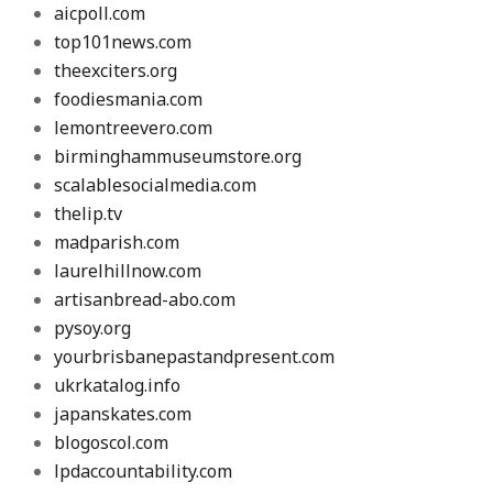
aicpoll.com
top101news.com
theexciters.org
foodiesmania.com
lemontreevero.com
birminghammuseumstore.org
scalablesocialmedia.com
thelip.tv
madparish.com
laurelhillnow.com
artisanbread-abo.com
pysoy.org
yourbrisbanepastandpresent.com
ukrkatalog.info
japanskates.com
blogoscol.com
lpdaccountability.com