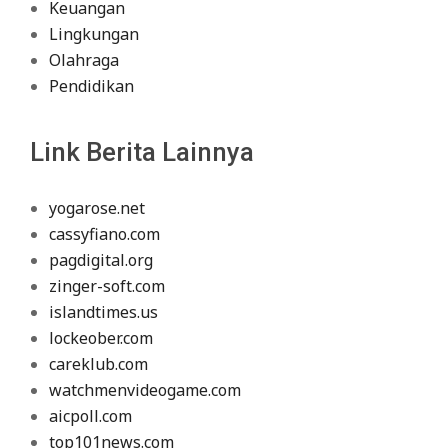
Keuangan
Lingkungan
Olahraga
Pendidikan
Link Berita Lainnya
yogarose.net
cassyfiano.com
pagdigital.org
zinger-soft.com
islandtimes.us
lockeober.com
careklub.com
watchmenvideogame.com
aicpoll.com
top101news.com