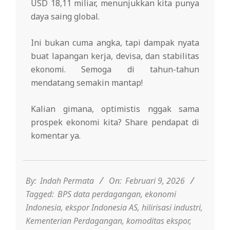
USD 18,11 miliar, menunjukkan kita punya
daya saing global.
Ini bukan cuma angka, tapi dampak nyata
buat lapangan kerja, devisa, dan stabilitas
ekonomi. Semoga di tahun-tahun
mendatang semakin mantap!
Kalian gimana, optimistis nggak sama
prospek ekonomi kita? Share pendapat di
komentar ya.
2026-
02-
09
By:
Indah Permata
On:
Februari 9, 2026
Tagged:
BPS data perdagangan
,
ekonomi
Indonesia
,
ekspor Indonesia AS
,
hilirisasi industri
,
Kementerian Perdagangan
,
komoditas ekspor
,