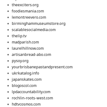
theexciters.org
foodiesmania.com
lemontreevero.com
birminghammuseumstore.org
scalablesocialmedia.com
thelip.tv
madparish.com
laurelhillnow.com
artisanbread-abo.com
pysoy.org
yourbrisbanepastandpresent.com
ukrkatalog.info
japanskates.com
blogoscol.com
lpdaccountability.com
rochlin-roots-west.com
hdtvcosmos.com