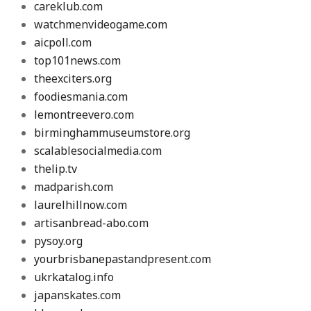
careklub.com
watchmenvideogame.com
aicpoll.com
top101news.com
theexciters.org
foodiesmania.com
lemontreevero.com
birminghammuseumstore.org
scalablesocialmedia.com
thelip.tv
madparish.com
laurelhillnow.com
artisanbread-abo.com
pysoy.org
yourbrisbanepastandpresent.com
ukrkatalog.info
japanskates.com