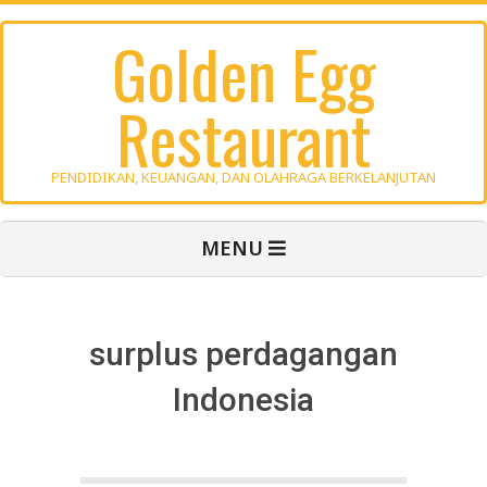
Skip
Golden Egg
to
content
Restaurant
PENDIDIKAN, KEUANGAN, DAN OLAHRAGA BERKELANJUTAN
Primary
MENU
Navigation
Menu
surplus perdagangan
Indonesia