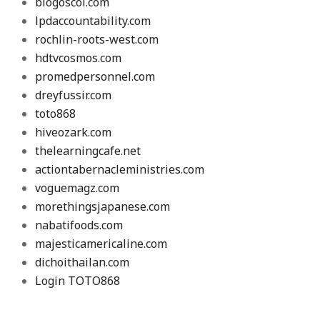
blogoscol.com
lpdaccountability.com
rochlin-roots-west.com
hdtvcosmos.com
promedpersonnel.com
dreyfussir.com
toto868
hiveozark.com
thelearningcafe.net
actiontabernacleministries.com
voguemagz.com
morethingsjapanese.com
nabatifoods.com
majesticamericaline.com
dichoithailan.com
Login TOTO868