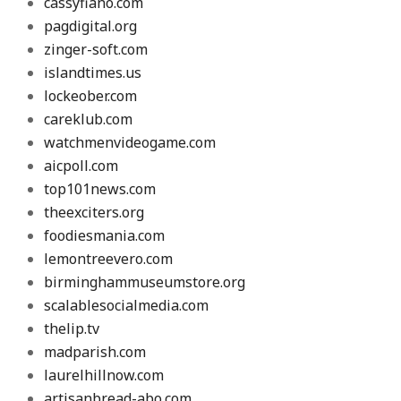
cassyfiano.com
pagdigital.org
zinger-soft.com
islandtimes.us
lockeober.com
careklub.com
watchmenvideogame.com
aicpoll.com
top101news.com
theexciters.org
foodiesmania.com
lemontreevero.com
birminghammuseumstore.org
scalablesocialmedia.com
thelip.tv
madparish.com
laurelhillnow.com
artisanbread-abo.com