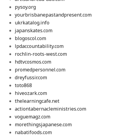
pysoy.org
yourbrisbanepastandpresent.com
ukrkatalog.info
japanskates.com
blogoscol.com
lpdaccountability.com
rochlin-roots-west.com
hdtvcosmos.com
promedpersonnel.com
dreyfussir.com
toto868
hiveozark.com
thelearningcafe.net
actiontabernacleministries.com
voguemagz.com
morethingsjapanese.com
nabatifoods.com