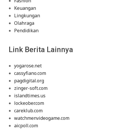
Fashion
Keuangan
Lingkungan
Olahraga
Pendidikan
Link Berita Lainnya
yogarose.net
cassyfiano.com
pagdigital.org
zinger-soft.com
islandtimes.us
lockeober.com
careklub.com
watchmenvideogame.com
aicpoll.com