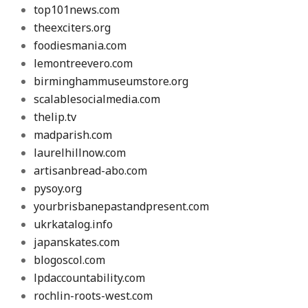
top101news.com
theexciters.org
foodiesmania.com
lemontreevero.com
birminghammuseumstore.org
scalablesocialmedia.com
thelip.tv
madparish.com
laurelhillnow.com
artisanbread-abo.com
pysoy.org
yourbrisbanepastandpresent.com
ukrkatalog.info
japanskates.com
blogoscol.com
lpdaccountability.com
rochlin-roots-west.com