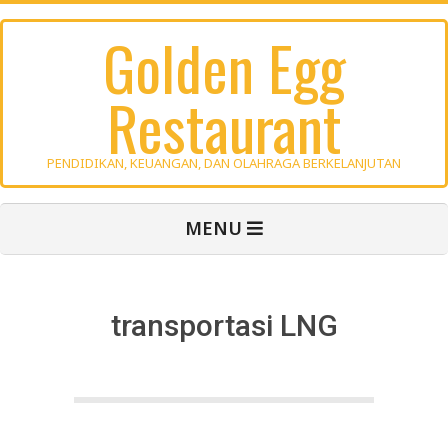
Skip
Golden Egg
to
content
Restaurant
PENDIDIKAN, KEUANGAN, DAN OLAHRAGA BERKELANJUTAN
Primary
MENU
Navigation
Menu
transportasi LNG