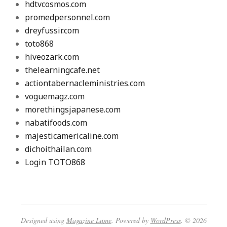
hdtvcosmos.com
promedpersonnel.com
dreyfussir.com
toto868
hiveozark.com
thelearningcafe.net
actiontabernacleministries.com
voguemagz.com
morethingsjapanese.com
nabatifoods.com
majesticamericaline.com
dichoithailan.com
Login TOTO868
Designed using
Magazine Lume
. Powered by
WordPress
. © 2026