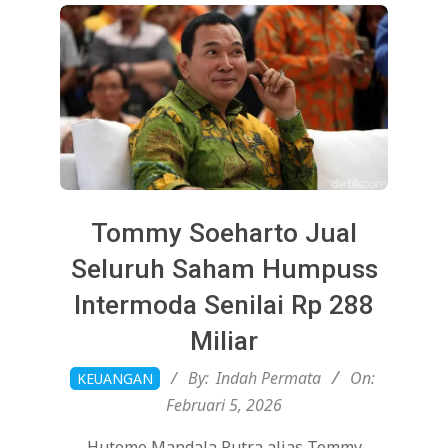
Tommy Soeharto Jual
Seluruh Saham Humpuss
Intermoda Senilai Rp 288
Miliar
2026-
By:
Indah Permata
On:
KEUANGAN
02-
Februari 5, 2026
05
Hutomo Mandala Putra alias Tommy