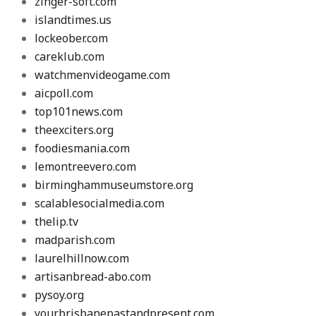
zinger-soft.com
islandtimes.us
lockeober.com
careklub.com
watchmenvideogame.com
aicpoll.com
top101news.com
theexciters.org
foodiesmania.com
lemontreevero.com
birminghammuseumstore.org
scalablesocialmedia.com
thelip.tv
madparish.com
laurelhillnow.com
artisanbread-abo.com
pysoy.org
yourbrisbanepastandpresent.com