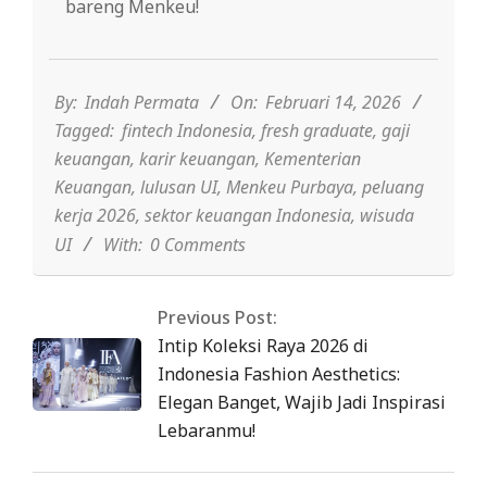
bareng Menkeu!
2026-
02-
14
By:
Indah Permata
On:
Februari 14, 2026
Tagged:
fintech Indonesia
,
fresh graduate
,
gaji
keuangan
,
karir keuangan
,
Kementerian
Keuangan
,
lulusan UI
,
Menkeu Purbaya
,
peluang
kerja 2026
,
sektor keuangan Indonesia
,
wisuda
UI
With:
0 Comments
Previous Post:
Intip Koleksi Raya 2026 di
Indonesia Fashion Aesthetics:
Elegan Banget, Wajib Jadi Inspirasi
Lebaranmu!