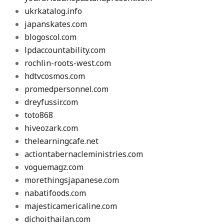
ukrkatalog.info
japanskates.com
blogoscol.com
lpdaccountability.com
rochlin-roots-west.com
hdtvcosmos.com
promedpersonnel.com
dreyfussir.com
toto868
hiveozark.com
thelearningcafe.net
actiontabernacleministries.com
voguemagz.com
morethingsjapanese.com
nabatifoods.com
majesticamericaline.com
dichoithailan.com