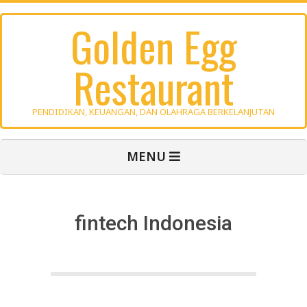
Skip
Golden Egg
to
content
Restaurant
PENDIDIKAN, KEUANGAN, DAN OLAHRAGA BERKELANJUTAN
Primary
MENU
Navigation
Menu
fintech Indonesia