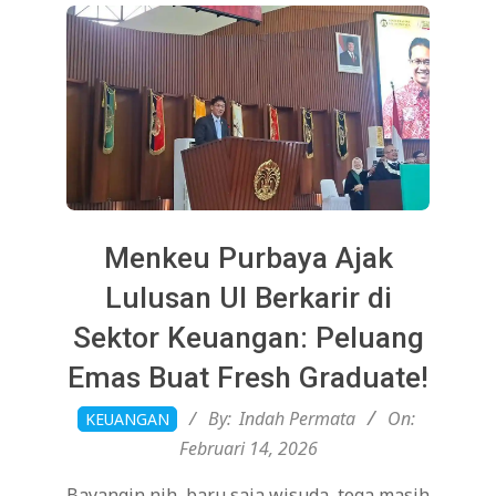
Menkeu Purbaya Ajak
Lulusan UI Berkarir di
Sektor Keuangan: Peluang
Emas Buat Fresh Graduate!
2026-
By:
Indah Permata
On:
KEUANGAN
02-
Februari 14, 2026
14
Bayangin nih, baru saja wisuda, toga masih