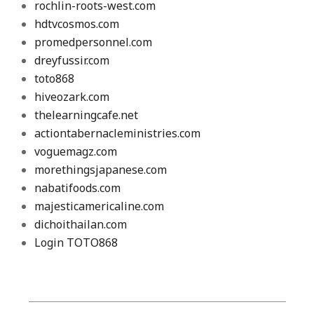
rochlin-roots-west.com
hdtvcosmos.com
promedpersonnel.com
dreyfussir.com
toto868
hiveozark.com
thelearningcafe.net
actiontabernacleministries.com
voguemagz.com
morethingsjapanese.com
nabatifoods.com
majesticamericaline.com
dichoithailan.com
Login TOTO868