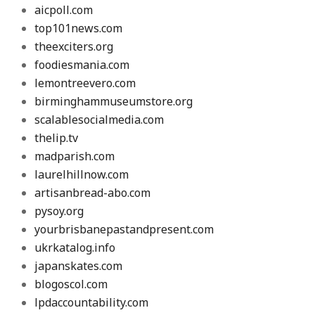
aicpoll.com
top101news.com
theexciters.org
foodiesmania.com
lemontreevero.com
birminghammuseumstore.org
scalablesocialmedia.com
thelip.tv
madparish.com
laurelhillnow.com
artisanbread-abo.com
pysoy.org
yourbrisbanepastandpresent.com
ukrkatalog.info
japanskates.com
blogoscol.com
lpdaccountability.com