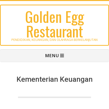
Skip
Golden Egg
to
content
Restaurant
PENDIDIKAN, KEUANGAN, DAN OLAHRAGA BERKELANJUTAN
Primary
MENU
Navigation
Menu
Kementerian Keuangan