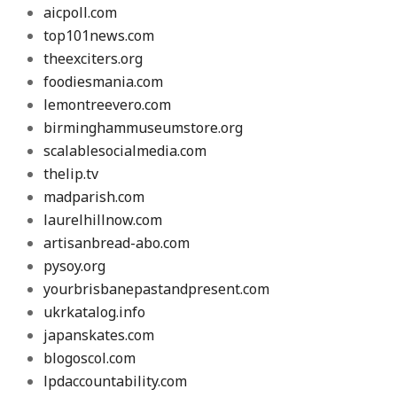
aicpoll.com
top101news.com
theexciters.org
foodiesmania.com
lemontreevero.com
birminghammuseumstore.org
scalablesocialmedia.com
thelip.tv
madparish.com
laurelhillnow.com
artisanbread-abo.com
pysoy.org
yourbrisbanepastandpresent.com
ukrkatalog.info
japanskates.com
blogoscol.com
lpdaccountability.com