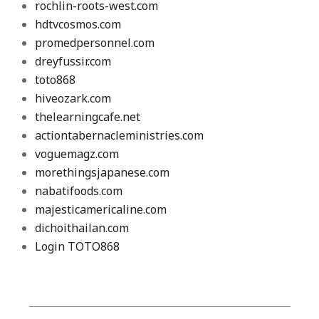
rochlin-roots-west.com
hdtvcosmos.com
promedpersonnel.com
dreyfussir.com
toto868
hiveozark.com
thelearningcafe.net
actiontabernacleministries.com
voguemagz.com
morethingsjapanese.com
nabatifoods.com
majesticamericaline.com
dichoithailan.com
Login TOTO868