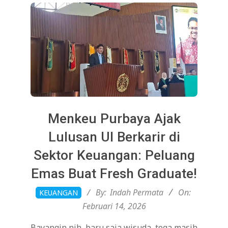
Menkeu Purbaya Ajak
Lulusan UI Berkarir di
Sektor Keuangan: Peluang
Emas Buat Fresh Graduate!
2026-
By:
Indah Permata
On:
KEUANGAN
02-
Februari 14, 2026
14
Bayangin nih, baru saja wisuda, toga masih