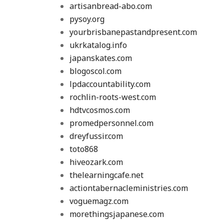
artisanbread-abo.com
pysoy.org
yourbrisbanepastandpresent.com
ukrkatalog.info
japanskates.com
blogoscol.com
lpdaccountability.com
rochlin-roots-west.com
hdtvcosmos.com
promedpersonnel.com
dreyfussir.com
toto868
hiveozark.com
thelearningcafe.net
actiontabernacleministries.com
voguemagz.com
morethingsjapanese.com