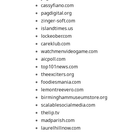
cassyfiano.com
pagdigital.org
zinger-soft.com
islandtimes.us
lockeober.com
careklub.com
watchmenvideogame.com
aicpoll.com
top101news.com
theexciters.org
foodiesmania.com
lemontreevero.com
birminghammuseumstore.org
scalablesocialmedia.com
thelip.tv
madparish.com
laurelhillnow.com