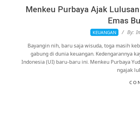
Menkeu Purbaya Ajak Lulusan 
Emas Bu
2026-
By:
I
KEUANGAN
02-
Bayangin nih, baru saja wisuda, toga masih ke
14
gabung di dunia keuangan. Kedengarannya kaya
Indonesia (UI) baru-baru ini. Menkeu Purbaya Yu
ngajak l
CO