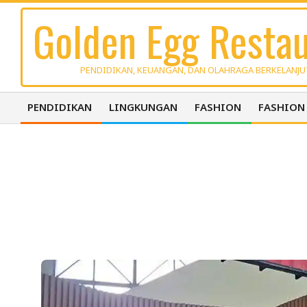
Skip
Golden Egg Restau
to
content
PENDIDIKAN, KEUANGAN, DAN OLAHRAGA BERKELANJ
PENDIDIKAN
LINGKUNGAN
FASHION
FASHION
Primary
Navigation
Menu