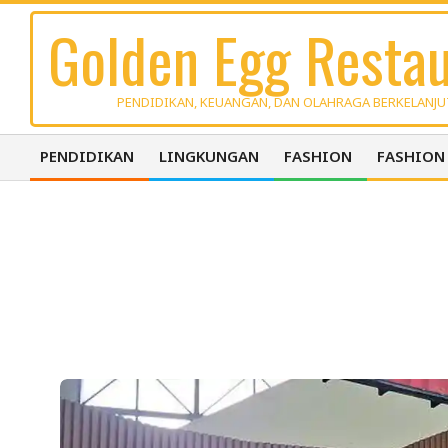
Skip
Golden Egg Restau
to
content
PENDIDIKAN, KEUANGAN, DAN OLAHRAGA BERKELANJ
PENDIDIKAN
LINGKUNGAN
FASHION
FASHION
Primary
Navigation
Menu