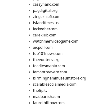
cassyfiano.com
pagdigital.org
zinger-soft.com
islandtimes.us
lockeober.com
careklub.com
watchmenvideogame.com
aicpoll.com
top101news.com
theexciters.org
foodiesmania.com
lemontreevero.com
birminghammuseumstore.org
scalablesocialmedia.com
thelip.tv
madparish.com
laurelhillnow.com