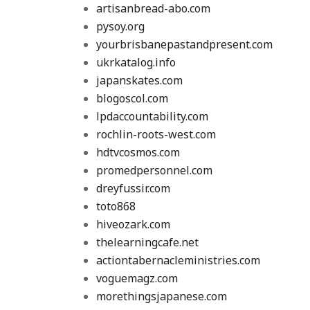
artisanbread-abo.com
pysoy.org
yourbrisbanepastandpresent.com
ukrkatalog.info
japanskates.com
blogoscol.com
lpdaccountability.com
rochlin-roots-west.com
hdtvcosmos.com
promedpersonnel.com
dreyfussir.com
toto868
hiveozark.com
thelearningcafe.net
actiontabernacleministries.com
voguemagz.com
morethingsjapanese.com