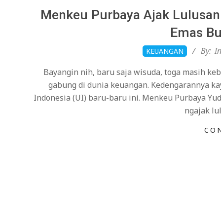
Menkeu Purbaya Ajak Lulusan 
Emas Bu
2026-
By:
I
KEUANGAN
02-
Bayangin nih, baru saja wisuda, toga masih ke
14
gabung di dunia keuangan. Kedengarannya kaya
Indonesia (UI) baru-baru ini. Menkeu Purbaya Yu
ngajak l
CO