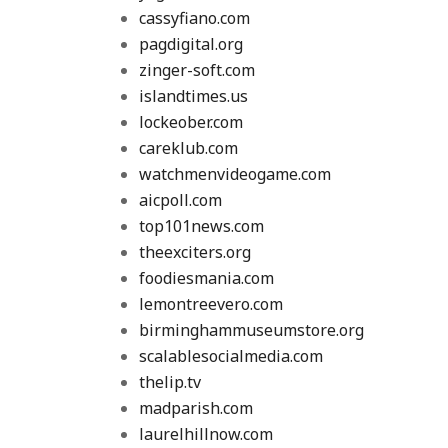
cassyfiano.com
pagdigital.org
zinger-soft.com
islandtimes.us
lockeober.com
careklub.com
watchmenvideogame.com
aicpoll.com
top101news.com
theexciters.org
foodiesmania.com
lemontreevero.com
birminghammuseumstore.org
scalablesocialmedia.com
thelip.tv
madparish.com
laurelhillnow.com