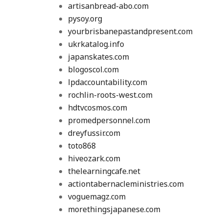
artisanbread-abo.com
pysoy.org
yourbrisbanepastandpresent.com
ukrkatalog.info
japanskates.com
blogoscol.com
lpdaccountability.com
rochlin-roots-west.com
hdtvcosmos.com
promedpersonnel.com
dreyfussir.com
toto868
hiveozark.com
thelearningcafe.net
actiontabernacleministries.com
voguemagz.com
morethingsjapanese.com