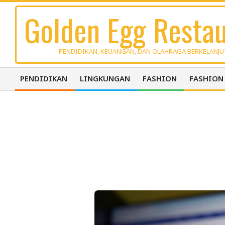
Skip
Golden Egg Restau
to
content
PENDIDIKAN, KEUANGAN, DAN OLAHRAGA BERKELANJ
PENDIDIKAN
LINGKUNGAN
FASHION
FASHION
Primary
Navigation
Menu