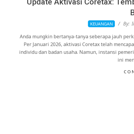
Update Aktivasi Coretax: Tem
2026-
By:
I
KEUANGAN
01-
Anda mungkin bertanya-tanya seberapa jauh perke
27
Per Januari 2026, aktivasi Coretax telah mencap
individu dan badan usaha. Namun, instansi pemeri
ini me
CO