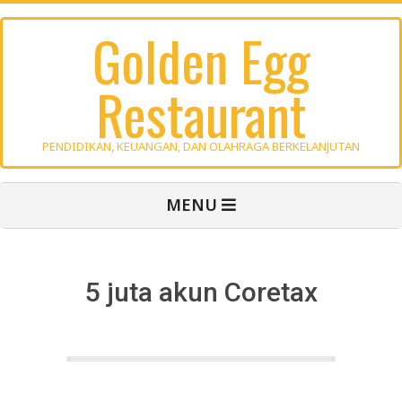
Skip
Golden Egg
to
content
Restaurant
PENDIDIKAN, KEUANGAN, DAN OLAHRAGA BERKELANJUTAN
Primary
MENU
Navigation
Menu
5 juta akun Coretax