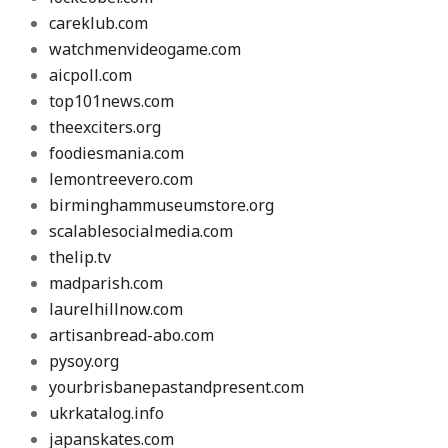
careklub.com
watchmenvideogame.com
aicpoll.com
top101news.com
theexciters.org
foodiesmania.com
lemontreevero.com
birminghammuseumstore.org
scalablesocialmedia.com
thelip.tv
madparish.com
laurelhillnow.com
artisanbread-abo.com
pysoy.org
yourbrisbanepastandpresent.com
ukrkatalog.info
japanskates.com