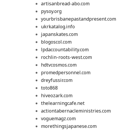
artisanbread-abo.com
pysoy.org
yourbrisbanepastandpresent.com
ukrkatalog.info
japanskates.com
blogoscol.com
lpdaccountability.com
rochlin-roots-west.com
hdtvcosmos.com
promedpersonnel.com
dreyfussir.com
toto868
hiveozark.com
thelearningcafe.net
actiontabernacleministries.com
voguemagz.com
morethingsjapanese.com