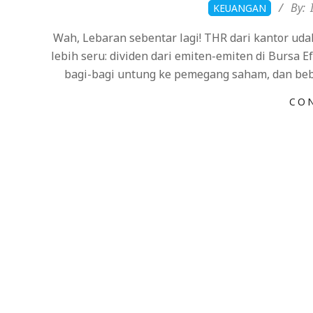
2026-
By:
KEUANGAN
03-
Wah, Lebaran sebentar lagi! THR dari kantor uda
14
lebih seru: dividen dari emiten-emiten di Bursa
bagi-bagi untung ke pemegang saham, dan bebe
CO