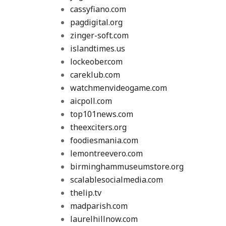
cassyfiano.com
pagdigital.org
zinger-soft.com
islandtimes.us
lockeober.com
careklub.com
watchmenvideogame.com
aicpoll.com
top101news.com
theexciters.org
foodiesmania.com
lemontreevero.com
birminghammuseumstore.org
scalablesocialmedia.com
thelip.tv
madparish.com
laurelhillnow.com