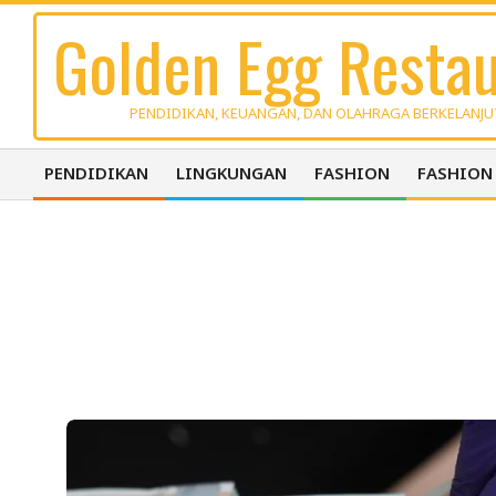
Skip
Golden Egg Restau
to
content
PENDIDIKAN, KEUANGAN, DAN OLAHRAGA BERKELANJ
PENDIDIKAN
LINGKUNGAN
FASHION
FASHION
Primary
Navigation
Menu