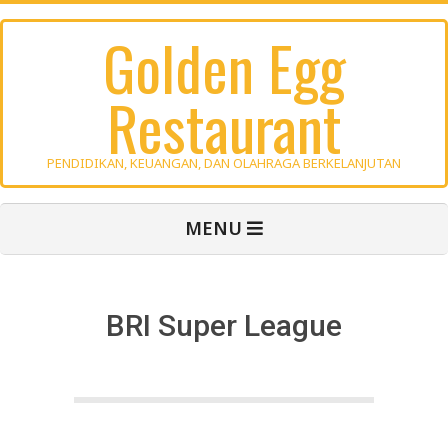
Skip
Golden Egg
to
content
Restaurant
PENDIDIKAN, KEUANGAN, DAN OLAHRAGA BERKELANJUTAN
Primary
MENU
Navigation
Menu
BRI Super League