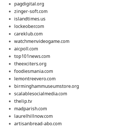
pagdigital.org
zinger-soft.com
islandtimes.us
lockeober.com
careklub.com
watchmenvideogame.com
aicpoll.com
top101news.com
theexciters.org
foodiesmania.com
lemontreevero.com
birminghammuseumstore.org
scalablesocialmedia.com
thelip.tv
madparish.com
laurelhillnow.com
artisanbread-abo.com