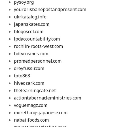
pysoy.org
yourbrisbanepastandpresent.com
ukrkatalog.info
japanskates.com
blogoscol.com
lpdaccountability.com
rochlin-roots-west.com
hdtvcosmos.com
promedpersonnel.com
dreyfussir.com
toto868
hiveozark.com
thelearningcafe.net
actiontabernacleministries.com
voguemagz.com
morethingsjapanese.com
nabatifoods.com