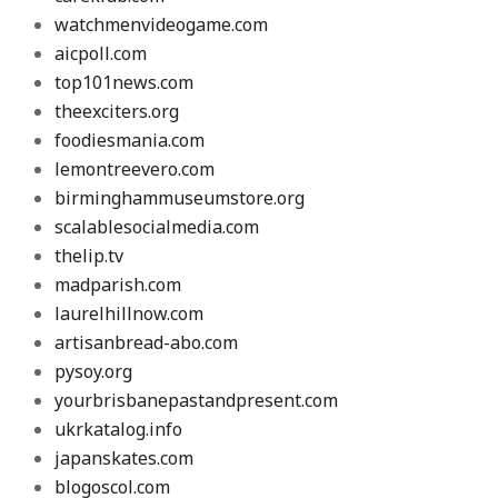
watchmenvideogame.com
aicpoll.com
top101news.com
theexciters.org
foodiesmania.com
lemontreevero.com
birminghammuseumstore.org
scalablesocialmedia.com
thelip.tv
madparish.com
laurelhillnow.com
artisanbread-abo.com
pysoy.org
yourbrisbanepastandpresent.com
ukrkatalog.info
japanskates.com
blogoscol.com