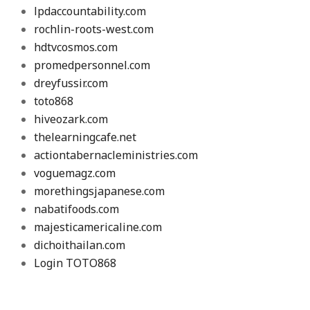
lpdaccountability.com
rochlin-roots-west.com
hdtvcosmos.com
promedpersonnel.com
dreyfussir.com
toto868
hiveozark.com
thelearningcafe.net
actiontabernacleministries.com
voguemagz.com
morethingsjapanese.com
nabatifoods.com
majesticamericaline.com
dichoithailan.com
Login TOTO868