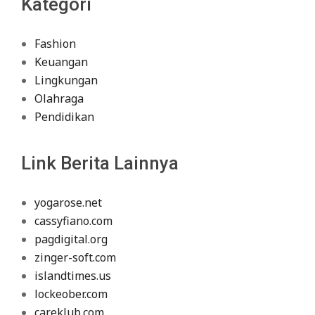
Kategori
Fashion
Keuangan
Lingkungan
Olahraga
Pendidikan
Link Berita Lainnya
yogarose.net
cassyfiano.com
pagdigital.org
zinger-soft.com
islandtimes.us
lockeober.com
careklub.com