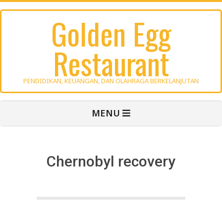
Skip
Golden Egg
to
content
Restaurant
PENDIDIKAN, KEUANGAN, DAN OLAHRAGA BERKELANJUTAN
Primary
MENU
Navigation
Menu
Chernobyl recovery