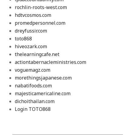
rochlin-roots-west.com
hdtvcosmos.com
promedpersonnel.com
dreyfussir.com
toto868
hiveozark.com
thelearningcafe.net
actiontabernacleministries.com
voguemagz.com
morethingsjapanese.com
nabatifoods.com
majesticamericaline.com
dichoithailan.com
Login TOTO868