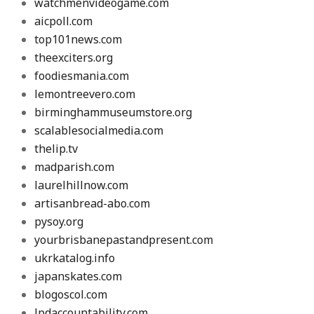
watchmenvideogame.com
aicpoll.com
top101news.com
theexciters.org
foodiesmania.com
lemontreevero.com
birminghammuseumstore.org
scalablesocialmedia.com
thelip.tv
madparish.com
laurelhillnow.com
artisanbread-abo.com
pysoy.org
yourbrisbanepastandpresent.com
ukrkatalog.info
japanskates.com
blogoscol.com
lpdaccountability.com