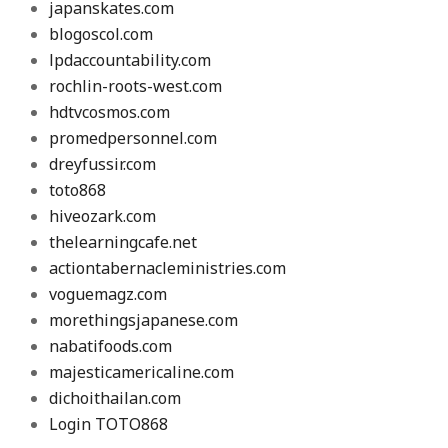
japanskates.com
blogoscol.com
lpdaccountability.com
rochlin-roots-west.com
hdtvcosmos.com
promedpersonnel.com
dreyfussir.com
toto868
hiveozark.com
thelearningcafe.net
actiontabernacleministries.com
voguemagz.com
morethingsjapanese.com
nabatifoods.com
majesticamericaline.com
dichoithailan.com
Login TOTO868