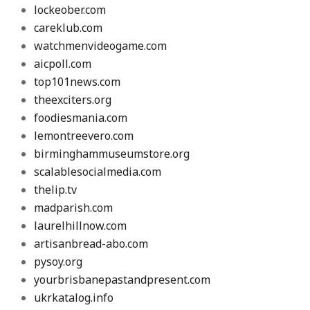
lockeober.com
careklub.com
watchmenvideogame.com
aicpoll.com
top101news.com
theexciters.org
foodiesmania.com
lemontreevero.com
birminghammuseumstore.org
scalablesocialmedia.com
thelip.tv
madparish.com
laurelhillnow.com
artisanbread-abo.com
pysoy.org
yourbrisbanepastandpresent.com
ukrkatalog.info