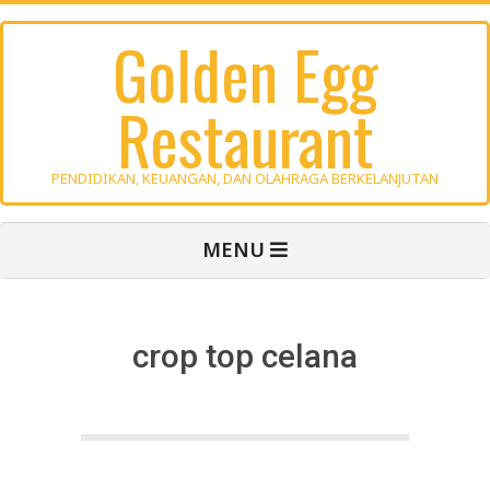
Skip
Golden Egg
to
content
Restaurant
PENDIDIKAN, KEUANGAN, DAN OLAHRAGA BERKELANJUTAN
Primary
MENU
Navigation
Menu
crop top celana