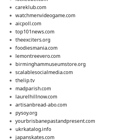
careklub.com
watchmenvideogame.com
aicpoll.com
top101news.com
theexciters.org
foodiesmania.com
lemontreevero.com
birminghammuseumstore.org
scalablesocialmedia.com
thelip.tv
madparish.com
laurelhillnow.com
artisanbread-abo.com
pysoy.org
yourbrisbanepastandpresent.com
ukrkatalog.info
japanskates.com