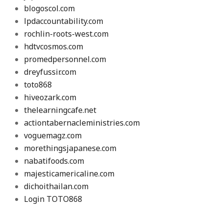
blogoscol.com
lpdaccountability.com
rochlin-roots-west.com
hdtvcosmos.com
promedpersonnel.com
dreyfussir.com
toto868
hiveozark.com
thelearningcafe.net
actiontabernacleministries.com
voguemagz.com
morethingsjapanese.com
nabatifoods.com
majesticamericaline.com
dichoithailan.com
Login TOTO868