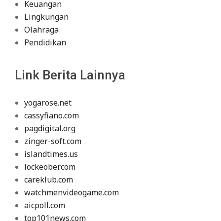
Keuangan
Lingkungan
Olahraga
Pendidikan
Link Berita Lainnya
yogarose.net
cassyfiano.com
pagdigital.org
zinger-soft.com
islandtimes.us
lockeober.com
careklub.com
watchmenvideogame.com
aicpoll.com
top101news.com