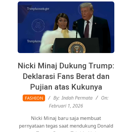
Nicki Minaj Dukung Trump:
Deklarasi Fans Berat dan
Pujian atas Kukunya
2026-
By:
Indah Permata
On:
FASHION
02-
Februari 1, 2026
01
Nicki Minaj baru saja membuat
pernyataan tegas saat mendukung Donald