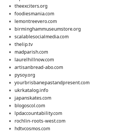
theexciters.org
foodiesmania.com
lemontreevero.com
birminghammuseumstore.org
scalablesocialmedia.com
thelip.tv
madparish.com
laurelhillnow.com
artisanbread-abo.com
pysoy.org
yourbrisbanepastandpresent.com
ukrkatalog.info
japanskates.com
blogoscol.com
lpdaccountability.com
rochlin-roots-west.com
hdtvcosmos.com