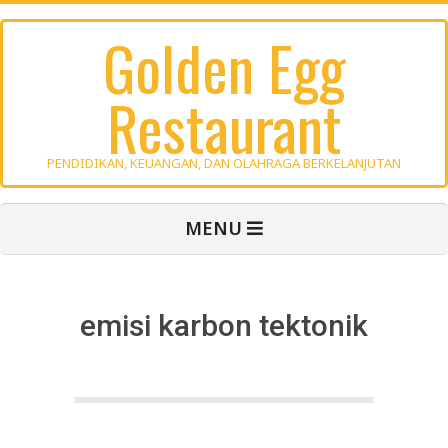
Skip
Golden Egg
to
content
Restaurant
PENDIDIKAN, KEUANGAN, DAN OLAHRAGA BERKELANJUTAN
Primary
MENU
Navigation
Menu
emisi karbon tektonik