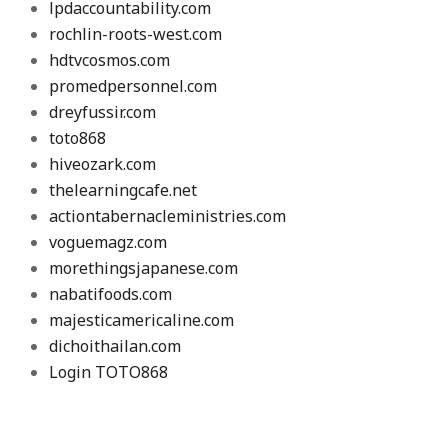
lpdaccountability.com
rochlin-roots-west.com
hdtvcosmos.com
promedpersonnel.com
dreyfussir.com
toto868
hiveozark.com
thelearningcafe.net
actiontabernacleministries.com
voguemagz.com
morethingsjapanese.com
nabatifoods.com
majesticamericaline.com
dichoithailan.com
Login TOTO868