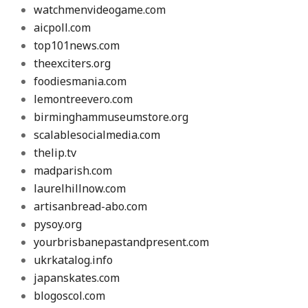
watchmenvideogame.com
aicpoll.com
top101news.com
theexciters.org
foodiesmania.com
lemontreevero.com
birminghammuseumstore.org
scalablesocialmedia.com
thelip.tv
madparish.com
laurelhillnow.com
artisanbread-abo.com
pysoy.org
yourbrisbanepastandpresent.com
ukrkatalog.info
japanskates.com
blogoscol.com