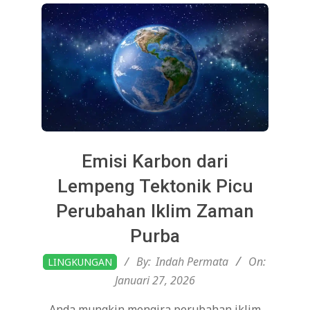
Emisi Karbon dari
Lempeng Tektonik Picu
Perubahan Iklim Zaman
Purba
2026-
By:
Indah Permata
On:
LINGKUNGAN
01-
Januari 27, 2026
27
Anda mungkin mengira perubahan iklim