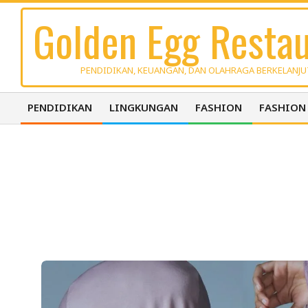
Skip
Golden Egg Restau
to
content
PENDIDIKAN, KEUANGAN, DAN OLAHRAGA BERKELANJ
PENDIDIKAN
LINGKUNGAN
FASHION
FASHION
Primary
Navigation
Menu