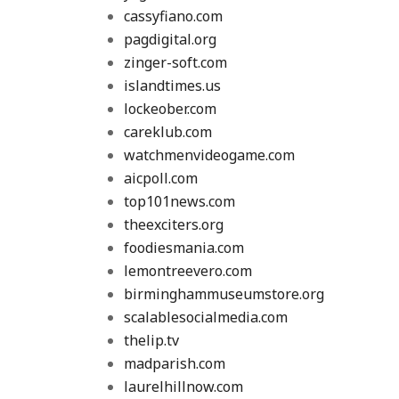
cassyfiano.com
pagdigital.org
zinger-soft.com
islandtimes.us
lockeober.com
careklub.com
watchmenvideogame.com
aicpoll.com
top101news.com
theexciters.org
foodiesmania.com
lemontreevero.com
birminghammuseumstore.org
scalablesocialmedia.com
thelip.tv
madparish.com
laurelhillnow.com