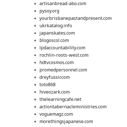
artisanbread-abo.com
pysoy.org
yourbrisbanepastandpresent.com
ukrkatalog.info
japanskates.com
blogoscol.com
lpdaccountability.com
rochlin-roots-west.com
hdtvcosmos.com
promedpersonnel.com
dreyfussir.com
toto868
hiveozark.com
thelearningcafe.net
actiontabernacleministries.com
voguemagz.com
morethingsjapanese.com