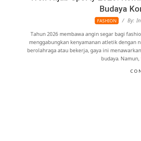
Budaya Kon
2026-
By:
I
FASHION
01-
Tahun 2026 membawa angin segar bagi fashion
19
menggabungkan kenyamanan atletik dengan nilai
berolahraga atau bekerja, gaya ini menawarkan
budaya. Namun, 
CO