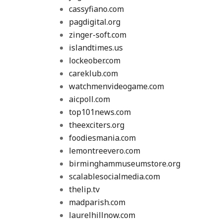
cassyfiano.com
pagdigital.org
zinger-soft.com
islandtimes.us
lockeober.com
careklub.com
watchmenvideogame.com
aicpoll.com
top101news.com
theexciters.org
foodiesmania.com
lemontreevero.com
birminghammuseumstore.org
scalablesocialmedia.com
thelip.tv
madparish.com
laurelhillnow.com