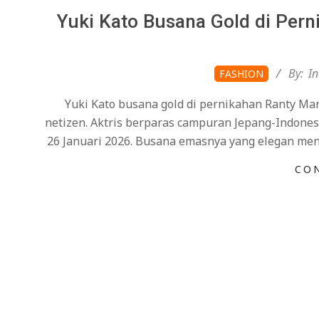
Yuki Kato Busana Gold di Pern
2026-
By:
I
FASHION
02-
Yuki Kato busana gold di pernikahan Ranty Ma
05
netizen. Aktris berparas campuran Jepang-Indonesi
26 Januari 2026. Busana emasnya yang elegan m
CO