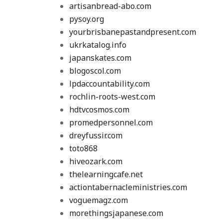
artisanbread-abo.com
pysoy.org
yourbrisbanepastandpresent.com
ukrkatalog.info
japanskates.com
blogoscol.com
lpdaccountability.com
rochlin-roots-west.com
hdtvcosmos.com
promedpersonnel.com
dreyfussir.com
toto868
hiveozark.com
thelearningcafe.net
actiontabernacleministries.com
voguemagz.com
morethingsjapanese.com