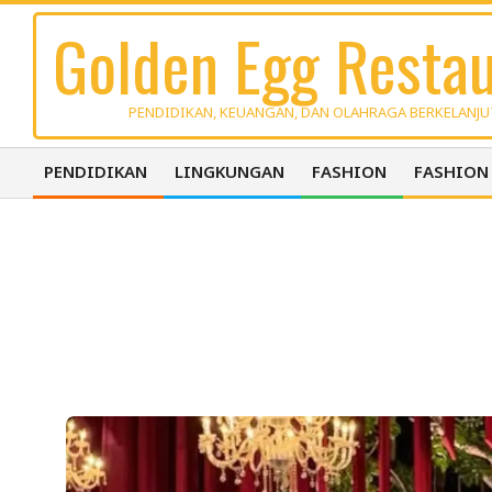
Skip
Golden Egg Restau
to
content
PENDIDIKAN, KEUANGAN, DAN OLAHRAGA BERKELANJ
PENDIDIKAN
LINGKUNGAN
FASHION
FASHION
Primary
Navigation
Menu