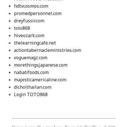
hdtvcosmos.com
promedpersonnel.com
dreyfussir.com
toto868
hiveozark.com
thelearningcafe.net
actiontabernacleministries.com
voguemagz.com
morethingsjapanese.com
nabatifoods.com
majesticamericaline.com
dichoithailan.com
Login TOTO868
Designed using
Magazine Lume
. Powered by
WordPress
. © 2026