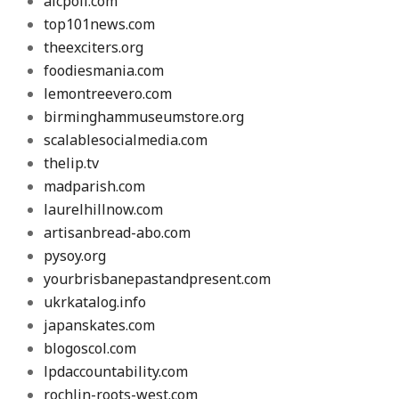
aicpoll.com
top101news.com
theexciters.org
foodiesmania.com
lemontreevero.com
birminghammuseumstore.org
scalablesocialmedia.com
thelip.tv
madparish.com
laurelhillnow.com
artisanbread-abo.com
pysoy.org
yourbrisbanepastandpresent.com
ukrkatalog.info
japanskates.com
blogoscol.com
lpdaccountability.com
rochlin-roots-west.com