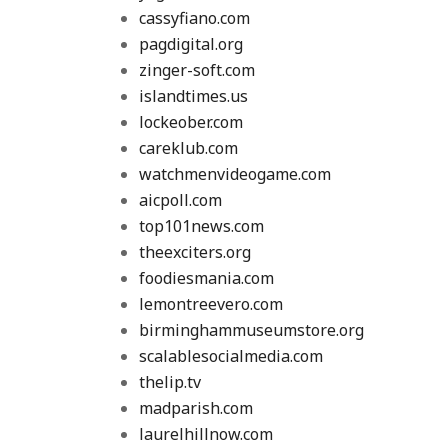
cassyfiano.com
pagdigital.org
zinger-soft.com
islandtimes.us
lockeober.com
careklub.com
watchmenvideogame.com
aicpoll.com
top101news.com
theexciters.org
foodiesmania.com
lemontreevero.com
birminghammuseumstore.org
scalablesocialmedia.com
thelip.tv
madparish.com
laurelhillnow.com