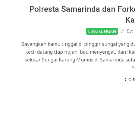
Polresta Samarinda dan For
Ka
2026-
By:
LINGKUNGAN
02-
Bayangkan kamu tinggal di pinggir sungai yang du
09
kecil datang tiap hujan, bau menyengat, dan ik
sekitar Sungai Karang Mumus di Samarinda selam
S
CO