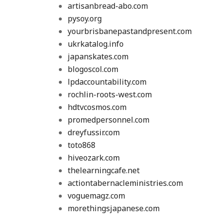
artisanbread-abo.com
pysoy.org
yourbrisbanepastandpresent.com
ukrkatalog.info
japanskates.com
blogoscol.com
lpdaccountability.com
rochlin-roots-west.com
hdtvcosmos.com
promedpersonnel.com
dreyfussir.com
toto868
hiveozark.com
thelearningcafe.net
actiontabernacleministries.com
voguemagz.com
morethingsjapanese.com