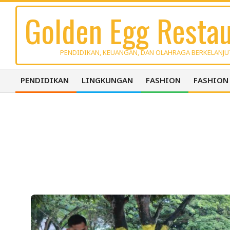
Skip
Golden Egg Restau
to
content
PENDIDIKAN, KEUANGAN, DAN OLAHRAGA BERKELANJ
PENDIDIKAN
LINGKUNGAN
FASHION
FASHION
Primary
Navigation
Menu