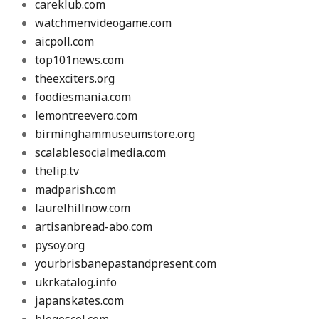
careklub.com
watchmenvideogame.com
aicpoll.com
top101news.com
theexciters.org
foodiesmania.com
lemontreevero.com
birminghammuseumstore.org
scalablesocialmedia.com
thelip.tv
madparish.com
laurelhillnow.com
artisanbread-abo.com
pysoy.org
yourbrisbanepastandpresent.com
ukrkatalog.info
japanskates.com
blogoscol.com