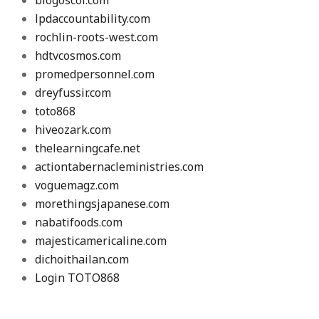
lpdaccountability.com
rochlin-roots-west.com
hdtvcosmos.com
promedpersonnel.com
dreyfussir.com
toto868
hiveozark.com
thelearningcafe.net
actiontabernacleministries.com
voguemagz.com
morethingsjapanese.com
nabatifoods.com
majesticamericaline.com
dichoithailan.com
Login TOTO868