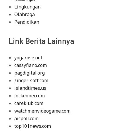
Lingkungan
Olahraga
Pendidikan
Link Berita Lainnya
yogarose.net
cassyfiano.com
pagdigital.org
zinger-soft.com
islandtimes.us
lockeober.com
careklub.com
watchmenvideogame.com
aicpoll.com
top101news.com