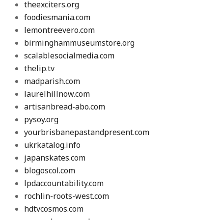
theexciters.org
foodiesmania.com
lemontreevero.com
birminghammuseumstore.org
scalablesocialmedia.com
thelip.tv
madparish.com
laurelhillnow.com
artisanbread-abo.com
pysoy.org
yourbrisbanepastandpresent.com
ukrkatalog.info
japanskates.com
blogoscol.com
lpdaccountability.com
rochlin-roots-west.com
hdtvcosmos.com