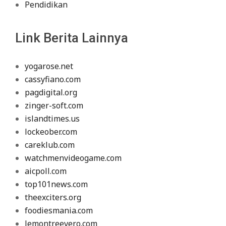
Pendidikan
Link Berita Lainnya
yogarose.net
cassyfiano.com
pagdigital.org
zinger-soft.com
islandtimes.us
lockeober.com
careklub.com
watchmenvideogame.com
aicpoll.com
top101news.com
theexciters.org
foodiesmania.com
lemontreevero.com