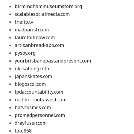
birminghammuseumstore.org
scalablesocialmedia.com
thelip.tv
madparish.com
laurelhillnow.com
artisanbread-abo.com
pysoy.org
yourbrisbanepastandpresent.com
ukrkatalog.info
japanskates.com
blogoscol.com
lpdaccountability.com
rochlin-roots-west.com
hdtvcosmos.com
promedpersonnel.com
dreyfussir.com
toto868