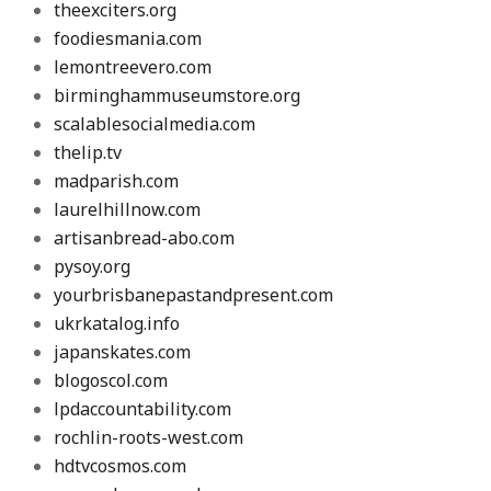
theexciters.org
foodiesmania.com
lemontreevero.com
birminghammuseumstore.org
scalablesocialmedia.com
thelip.tv
madparish.com
laurelhillnow.com
artisanbread-abo.com
pysoy.org
yourbrisbanepastandpresent.com
ukrkatalog.info
japanskates.com
blogoscol.com
lpdaccountability.com
rochlin-roots-west.com
hdtvcosmos.com