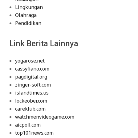
Lingkungan
Olahraga
Pendidikan
Link Berita Lainnya
yogarose.net
cassyfiano.com
pagdigital.org
zinger-soft.com
islandtimes.us
lockeober.com
careklub.com
watchmenvideogame.com
aicpoll.com
top101news.com