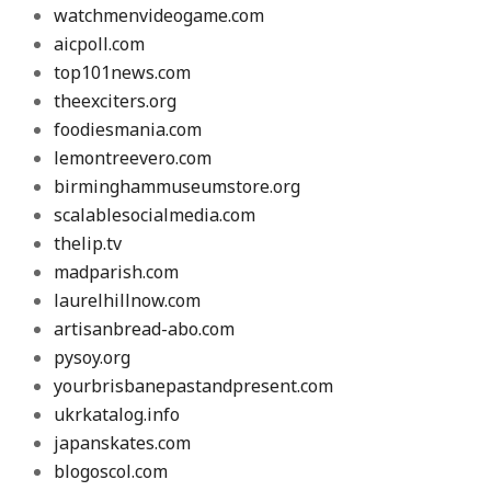
watchmenvideogame.com
aicpoll.com
top101news.com
theexciters.org
foodiesmania.com
lemontreevero.com
birminghammuseumstore.org
scalablesocialmedia.com
thelip.tv
madparish.com
laurelhillnow.com
artisanbread-abo.com
pysoy.org
yourbrisbanepastandpresent.com
ukrkatalog.info
japanskates.com
blogoscol.com