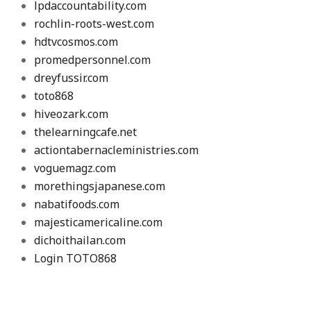
lpdaccountability.com
rochlin-roots-west.com
hdtvcosmos.com
promedpersonnel.com
dreyfussir.com
toto868
hiveozark.com
thelearningcafe.net
actiontabernacleministries.com
voguemagz.com
morethingsjapanese.com
nabatifoods.com
majesticamericaline.com
dichoithailan.com
Login TOTO868