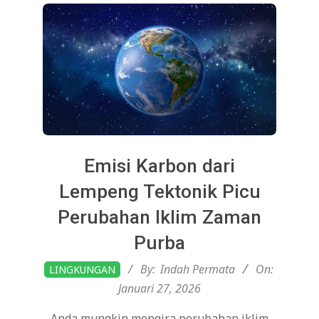
Emisi Karbon dari
Lempeng Tektonik Picu
Perubahan Iklim Zaman
Purba
2026-
By:
Indah Permata
On:
LINGKUNGAN
01-
Januari 27, 2026
27
Anda mungkin mengira perubahan iklim