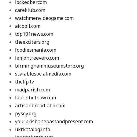
lockeober.com
careklub.com
watchmenvideogame.com
aicpoll.com
top101news.com
theexciters.org
foodiesmania.com
lemontreevero.com
birminghammuseumstore.org
scalablesocialmedia.com
thelip.tv
madparish.com
laurelhillnow.com
artisanbread-abo.com
pysoy.org
yourbrisbanepastandpresent.com
ukrkatalog.info