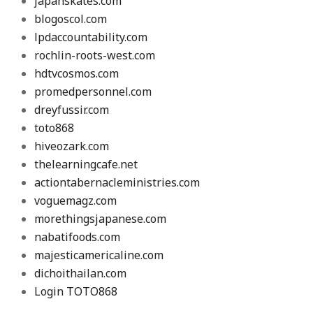
japanskates.com
blogoscol.com
lpdaccountability.com
rochlin-roots-west.com
hdtvcosmos.com
promedpersonnel.com
dreyfussir.com
toto868
hiveozark.com
thelearningcafe.net
actiontabernacleministries.com
voguemagz.com
morethingsjapanese.com
nabatifoods.com
majesticamericaline.com
dichoithailan.com
Login TOTO868