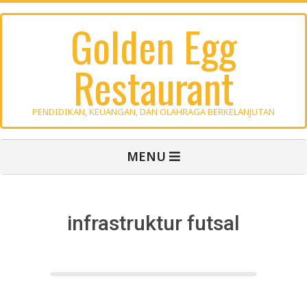
Skip
Golden Egg
to
content
Restaurant
PENDIDIKAN, KEUANGAN, DAN OLAHRAGA BERKELANJUTAN
Primary
MENU
Navigation
Menu
infrastruktur futsal