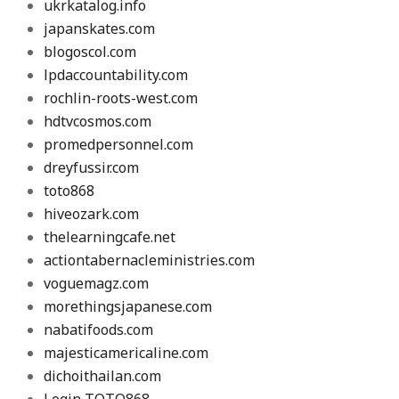
ukrkatalog.info
japanskates.com
blogoscol.com
lpdaccountability.com
rochlin-roots-west.com
hdtvcosmos.com
promedpersonnel.com
dreyfussir.com
toto868
hiveozark.com
thelearningcafe.net
actiontabernacleministries.com
voguemagz.com
morethingsjapanese.com
nabatifoods.com
majesticamericaline.com
dichoithailan.com
Login TOTO868