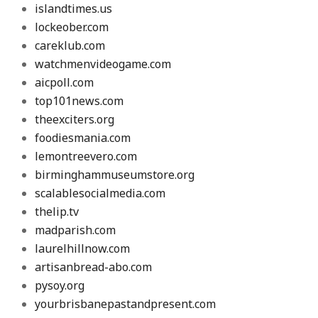
islandtimes.us
lockeober.com
careklub.com
watchmenvideogame.com
aicpoll.com
top101news.com
theexciters.org
foodiesmania.com
lemontreevero.com
birminghammuseumstore.org
scalablesocialmedia.com
thelip.tv
madparish.com
laurelhillnow.com
artisanbread-abo.com
pysoy.org
yourbrisbanepastandpresent.com