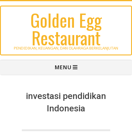
Skip
Golden Egg
to
content
Restaurant
PENDIDIKAN, KEUANGAN, DAN OLAHRAGA BERKELANJUTAN
Primary
MENU
Navigation
Menu
investasi pendidikan
Indonesia