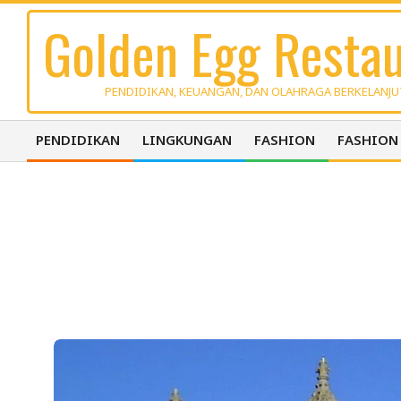
Skip
Golden Egg Restau
to
content
PENDIDIKAN, KEUANGAN, DAN OLAHRAGA BERKELANJ
PENDIDIKAN
LINGKUNGAN
FASHION
FASHION
Primary
Navigation
Menu