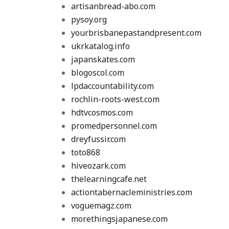
artisanbread-abo.com
pysoy.org
yourbrisbanepastandpresent.com
ukrkatalog.info
japanskates.com
blogoscol.com
lpdaccountability.com
rochlin-roots-west.com
hdtvcosmos.com
promedpersonnel.com
dreyfussir.com
toto868
hiveozark.com
thelearningcafe.net
actiontabernacleministries.com
voguemagz.com
morethingsjapanese.com