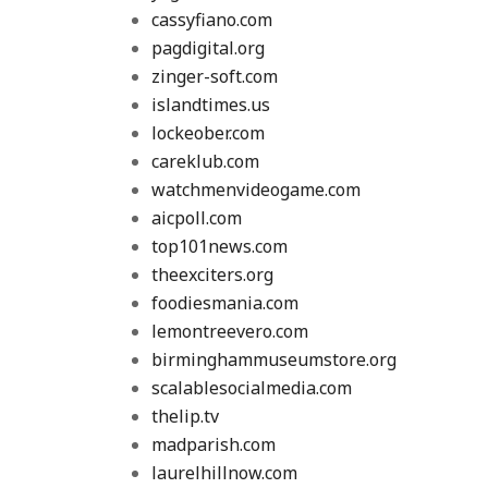
cassyfiano.com
pagdigital.org
zinger-soft.com
islandtimes.us
lockeober.com
careklub.com
watchmenvideogame.com
aicpoll.com
top101news.com
theexciters.org
foodiesmania.com
lemontreevero.com
birminghammuseumstore.org
scalablesocialmedia.com
thelip.tv
madparish.com
laurelhillnow.com