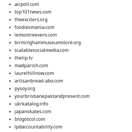
aicpoll.com
top101news.com
theexciters.org
foodiesmania.com
lemontreevero.com
birminghammuseumstore.org
scalablesocialmedia.com
thelip.tv
madparish.com
laurelhillnow.com
artisanbread-abo.com
pysoy.org
yourbrisbanepastandpresent.com
ukrkatalog.info
japanskates.com
blogoscol.com
lpdaccountability.com