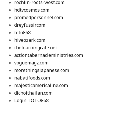
rochlin-roots-west.com
hdtvcosmos.com
promedpersonnel.com
dreyfussir.com
toto868
hiveozark.com
thelearningcafe.net
actiontabernacleministries.com
voguemagz.com
morethingsjapanese.com
nabatifoods.com
majesticamericaline.com
dichoithailan.com
Login TOTO868