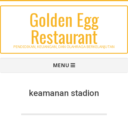
Skip
Golden Egg
to
content
Restaurant
PENDIDIKAN, KEUANGAN, DAN OLAHRAGA BERKELANJUTAN
Primary
MENU
Navigation
Menu
keamanan stadion