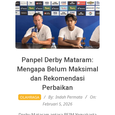
Panpel Derby Mataram:
Mengapa Belum Maksimal
dan Rekomendasi
Perbaikan
2026-
By:
Indah Permata
On:
OLAHRAGA
02-
Februari 5, 2026
05
Derby Mataram antara PSIM Yogyakarta