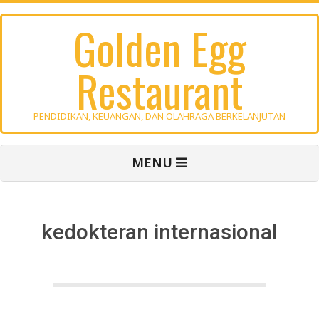
Skip
Golden Egg
to
content
Restaurant
PENDIDIKAN, KEUANGAN, DAN OLAHRAGA BERKELANJUTAN
Primary
MENU
Navigation
Menu
kedokteran internasional