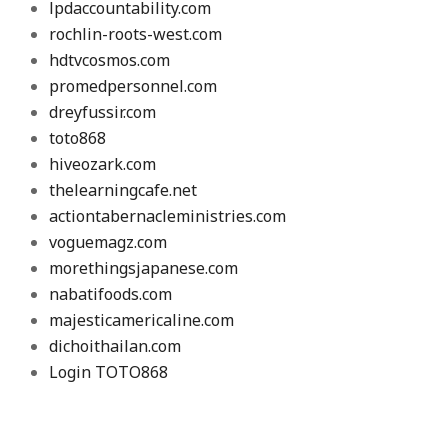
lpdaccountability.com
rochlin-roots-west.com
hdtvcosmos.com
promedpersonnel.com
dreyfussir.com
toto868
hiveozark.com
thelearningcafe.net
actiontabernacleministries.com
voguemagz.com
morethingsjapanese.com
nabatifoods.com
majesticamericaline.com
dichoithailan.com
Login TOTO868