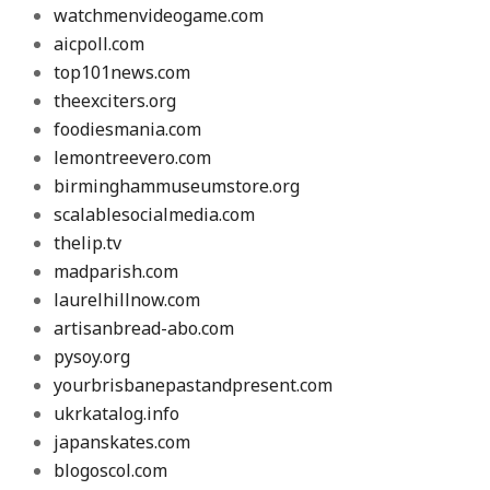
watchmenvideogame.com
aicpoll.com
top101news.com
theexciters.org
foodiesmania.com
lemontreevero.com
birminghammuseumstore.org
scalablesocialmedia.com
thelip.tv
madparish.com
laurelhillnow.com
artisanbread-abo.com
pysoy.org
yourbrisbanepastandpresent.com
ukrkatalog.info
japanskates.com
blogoscol.com