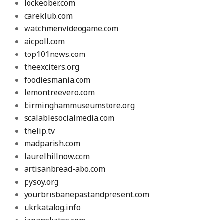
lockeober.com
careklub.com
watchmenvideogame.com
aicpoll.com
top101news.com
theexciters.org
foodiesmania.com
lemontreevero.com
birminghammuseumstore.org
scalablesocialmedia.com
thelip.tv
madparish.com
laurelhillnow.com
artisanbread-abo.com
pysoy.org
yourbrisbanepastandpresent.com
ukrkatalog.info
japanskates.com