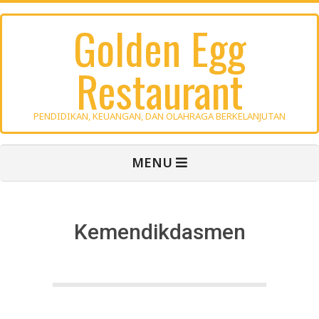
Skip
Golden Egg
to
content
Restaurant
PENDIDIKAN, KEUANGAN, DAN OLAHRAGA BERKELANJUTAN
Primary
MENU
Navigation
Menu
Kemendikdasmen