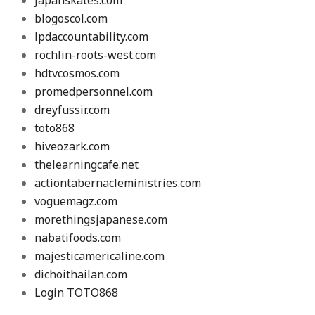
blogoscol.com
lpdaccountability.com
rochlin-roots-west.com
hdtvcosmos.com
promedpersonnel.com
dreyfussir.com
toto868
hiveozark.com
thelearningcafe.net
actiontabernacleministries.com
voguemagz.com
morethingsjapanese.com
nabatifoods.com
majesticamericaline.com
dichoithailan.com
Login TOTO868