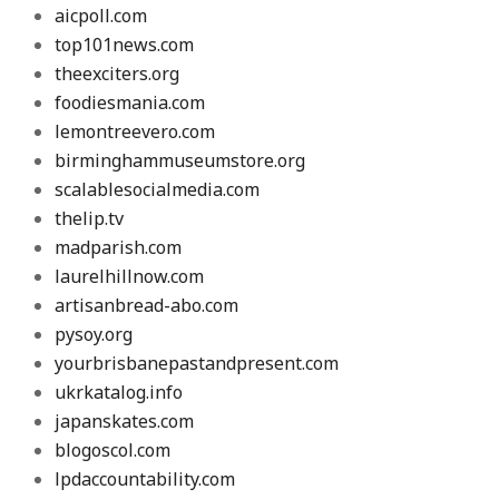
aicpoll.com
top101news.com
theexciters.org
foodiesmania.com
lemontreevero.com
birminghammuseumstore.org
scalablesocialmedia.com
thelip.tv
madparish.com
laurelhillnow.com
artisanbread-abo.com
pysoy.org
yourbrisbanepastandpresent.com
ukrkatalog.info
japanskates.com
blogoscol.com
lpdaccountability.com