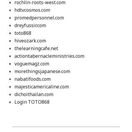
rochlin-roots-west.com
hdtvcosmos.com
promedpersonnel.com
dreyfussir.com
toto868
hiveozark.com
thelearningcafe.net
actiontabernacleministries.com
voguemagz.com
morethingsjapanese.com
nabatifoods.com
majesticamericaline.com
dichoithailan.com
Login TOTO868