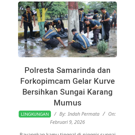
Polresta Samarinda dan
Forkopimcam Gelar Kurve
Bersihkan Sungai Karang
Mumus
2026-
By:
Indah Permata
On:
LINGKUNGAN
02-
Februari 9, 2026
09
Bayangkan kamu tinggal di pinggir sungai