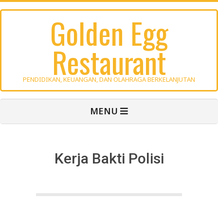
Skip
Golden Egg
to
content
Restaurant
PENDIDIKAN, KEUANGAN, DAN OLAHRAGA BERKELANJUTAN
Primary
MENU
Navigation
Menu
Kerja Bakti Polisi