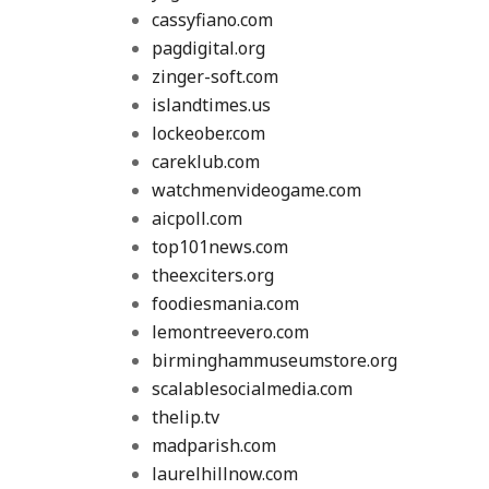
cassyfiano.com
pagdigital.org
zinger-soft.com
islandtimes.us
lockeober.com
careklub.com
watchmenvideogame.com
aicpoll.com
top101news.com
theexciters.org
foodiesmania.com
lemontreevero.com
birminghammuseumstore.org
scalablesocialmedia.com
thelip.tv
madparish.com
laurelhillnow.com