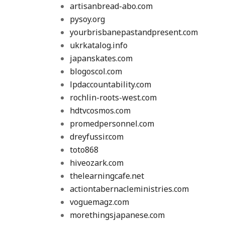
artisanbread-abo.com
pysoy.org
yourbrisbanepastandpresent.com
ukrkatalog.info
japanskates.com
blogoscol.com
lpdaccountability.com
rochlin-roots-west.com
hdtvcosmos.com
promedpersonnel.com
dreyfussir.com
toto868
hiveozark.com
thelearningcafe.net
actiontabernacleministries.com
voguemagz.com
morethingsjapanese.com