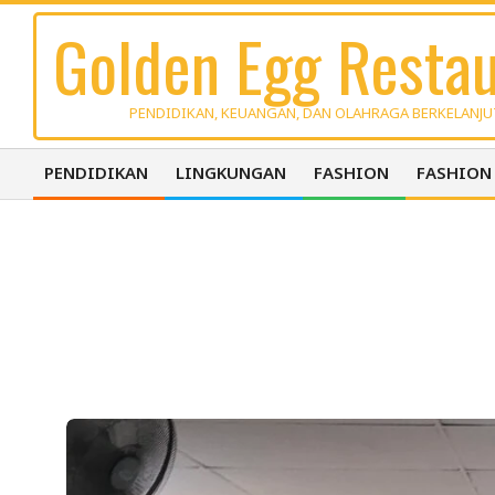
Skip
Golden Egg Restau
to
content
PENDIDIKAN, KEUANGAN, DAN OLAHRAGA BERKELANJ
PENDIDIKAN
LINGKUNGAN
FASHION
FASHION
Primary
Navigation
Menu