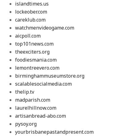
islandtimes.us
lockeober.com
careklub.com
watchmenvideogame.com
aicpoll.com
top101news.com
theexciters.org
foodiesmania.com
lemontreevero.com
birminghammuseumstore.org
scalablesocialmedia.com
thelip.tv
madparish.com
laurelhillnow.com
artisanbread-abo.com
pysoy.org
yourbrisbanepastandpresent.com