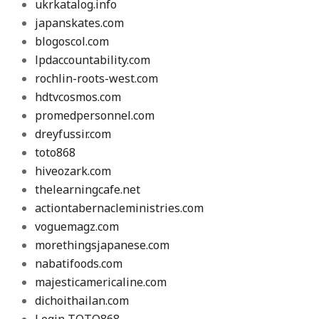
ukrkatalog.info
japanskates.com
blogoscol.com
lpdaccountability.com
rochlin-roots-west.com
hdtvcosmos.com
promedpersonnel.com
dreyfussir.com
toto868
hiveozark.com
thelearningcafe.net
actiontabernacleministries.com
voguemagz.com
morethingsjapanese.com
nabatifoods.com
majesticamericaline.com
dichoithailan.com
Login TOTO868