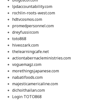
lpdaccountability.com
rochlin-roots-west.com
hdtvcosmos.com
promedpersonnel.com
dreyfussir.com
toto868
hiveozark.com
thelearningcafe.net
actiontabernacleministries.com
voguemagz.com
morethingsjapanese.com
nabatifoods.com
majesticamericaline.com
dichoithailan.com
Login TOTO868