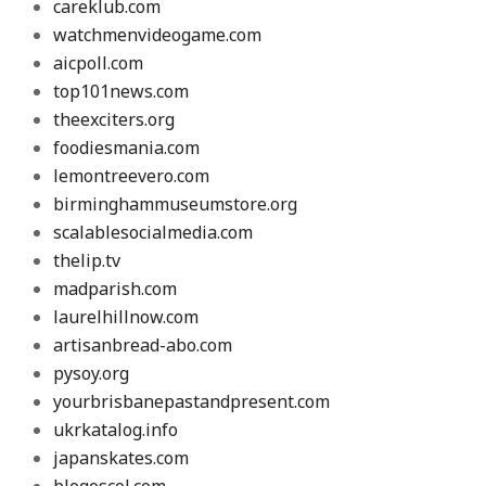
careklub.com
watchmenvideogame.com
aicpoll.com
top101news.com
theexciters.org
foodiesmania.com
lemontreevero.com
birminghammuseumstore.org
scalablesocialmedia.com
thelip.tv
madparish.com
laurelhillnow.com
artisanbread-abo.com
pysoy.org
yourbrisbanepastandpresent.com
ukrkatalog.info
japanskates.com
blogoscol.com