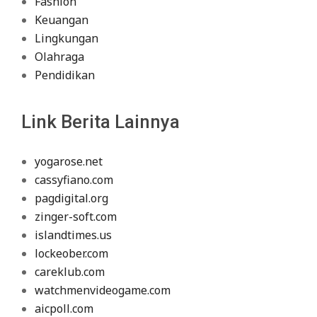
Fashion
Keuangan
Lingkungan
Olahraga
Pendidikan
Link Berita Lainnya
yogarose.net
cassyfiano.com
pagdigital.org
zinger-soft.com
islandtimes.us
lockeober.com
careklub.com
watchmenvideogame.com
aicpoll.com