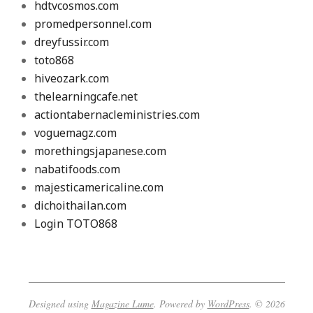
hdtvcosmos.com
promedpersonnel.com
dreyfussir.com
toto868
hiveozark.com
thelearningcafe.net
actiontabernacleministries.com
voguemagz.com
morethingsjapanese.com
nabatifoods.com
majesticamericaline.com
dichoithailan.com
Login TOTO868
Designed using
Magazine Lume
. Powered by
WordPress
. © 2026