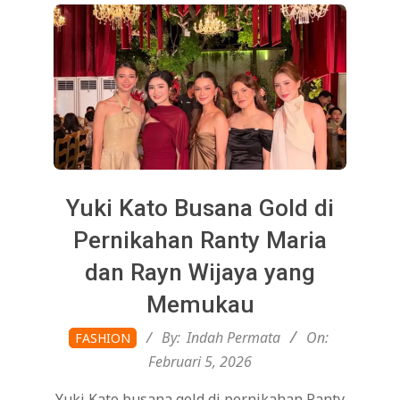
Yuki Kato Busana Gold di
Pernikahan Ranty Maria
dan Rayn Wijaya yang
Memukau
2026-
By:
Indah Permata
On:
FASHION
02-
Februari 5, 2026
05
Yuki Kato busana gold di pernikahan Ranty