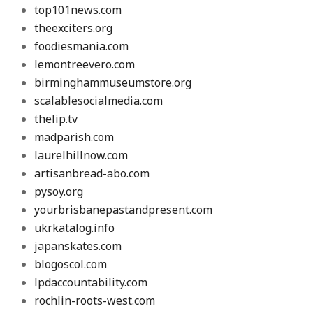
top101news.com
theexciters.org
foodiesmania.com
lemontreevero.com
birminghammuseumstore.org
scalablesocialmedia.com
thelip.tv
madparish.com
laurelhillnow.com
artisanbread-abo.com
pysoy.org
yourbrisbanepastandpresent.com
ukrkatalog.info
japanskates.com
blogoscol.com
lpdaccountability.com
rochlin-roots-west.com