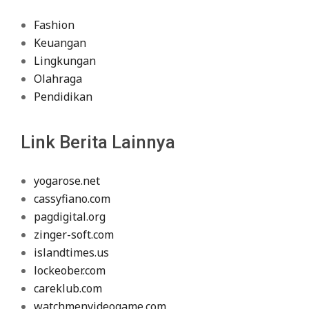
Fashion
Keuangan
Lingkungan
Olahraga
Pendidikan
Link Berita Lainnya
yogarose.net
cassyfiano.com
pagdigital.org
zinger-soft.com
islandtimes.us
lockeober.com
careklub.com
watchmenvideogame.com