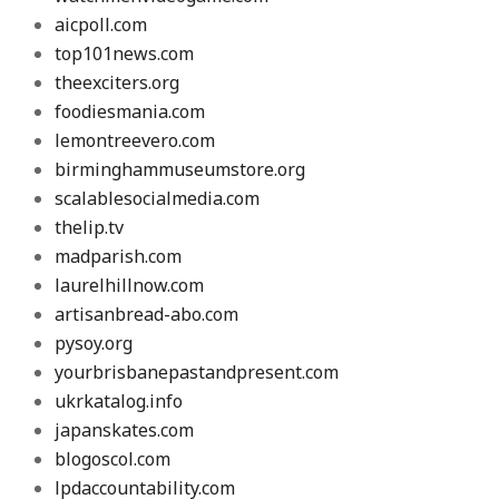
aicpoll.com
top101news.com
theexciters.org
foodiesmania.com
lemontreevero.com
birminghammuseumstore.org
scalablesocialmedia.com
thelip.tv
madparish.com
laurelhillnow.com
artisanbread-abo.com
pysoy.org
yourbrisbanepastandpresent.com
ukrkatalog.info
japanskates.com
blogoscol.com
lpdaccountability.com