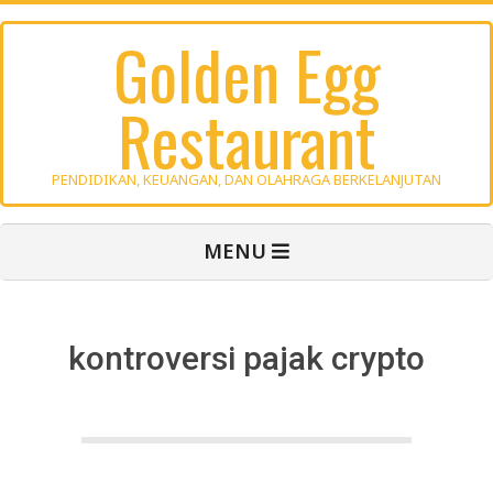
Skip
Golden Egg
to
content
Restaurant
PENDIDIKAN, KEUANGAN, DAN OLAHRAGA BERKELANJUTAN
Primary
MENU
Navigation
Menu
kontroversi pajak crypto