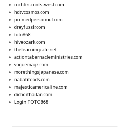
rochlin-roots-west.com
hdtvcosmos.com
promedpersonnel.com
dreyfussir.com
toto868
hiveozark.com
thelearningcafe.net
actiontabernacleministries.com
voguemagz.com
morethingsjapanese.com
nabatifoods.com
majesticamericaline.com
dichoithailan.com
Login TOTO868