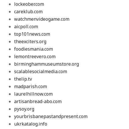
lockeober.com
careklub.com
watchmenvideogame.com
aicpoll.com
top101news.com
theexciters.org
foodiesmania.com
lemontreevero.com
birminghammuseumstore.org
scalablesocialmedia.com
thelip.tv
madparish.com
laurelhillnow.com
artisanbread-abo.com
pysoy.org
yourbrisbanepastandpresent.com
ukrkatalog.info