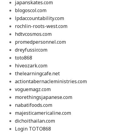
japanskates.com
blogoscol.com
lpdaccountability.com
rochlin-roots-west.com
hdtvcosmos.com
promedpersonnel.com
dreyfussir.com
toto868
hiveozark.com
thelearningcafe.net
actiontabernacleministries.com
voguemagz.com
morethingsjapanese.com
nabatifoods.com
majesticamericaline.com
dichoithailan.com
Login TOTO868