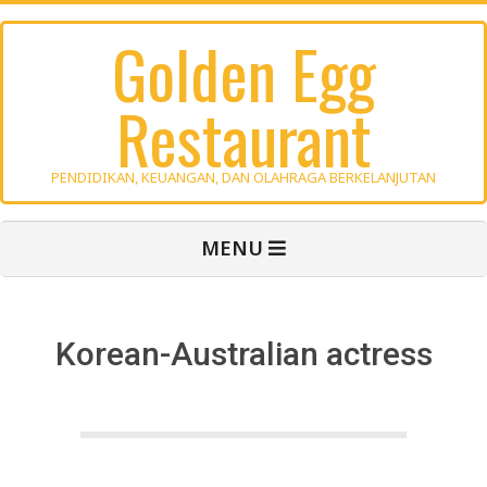
Skip
Golden Egg
to
content
Restaurant
PENDIDIKAN, KEUANGAN, DAN OLAHRAGA BERKELANJUTAN
Primary
MENU
Navigation
Menu
Korean-Australian actress