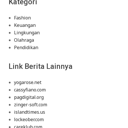
Kategori
Fashion
Keuangan
Lingkungan
Olahraga
Pendidikan
Link Berita Lainnya
yogarose.net
cassyfiano.com
pagdigital.org
zinger-soft.com
islandtimes.us
lockeober.com
careklub.com