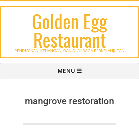
Skip
Golden Egg
to
content
Restaurant
PENDIDIKAN, KEUANGAN, DAN OLAHRAGA BERKELANJUTAN
Primary
MENU
Navigation
Menu
mangrove restoration