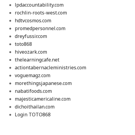
lpdaccountability.com
rochlin-roots-west.com
hdtvcosmos.com
promedpersonnel.com
dreyfussir.com
toto868
hiveozark.com
thelearningcafe.net
actiontabernacleministries.com
voguemagz.com
morethingsjapanese.com
nabatifoods.com
majesticamericaline.com
dichoithailan.com
Login TOTO868