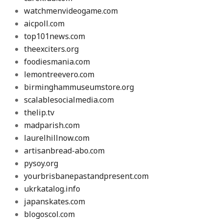
watchmenvideogame.com
aicpoll.com
top101news.com
theexciters.org
foodiesmania.com
lemontreevero.com
birminghammuseumstore.org
scalablesocialmedia.com
thelip.tv
madparish.com
laurelhillnow.com
artisanbread-abo.com
pysoy.org
yourbrisbanepastandpresent.com
ukrkatalog.info
japanskates.com
blogoscol.com