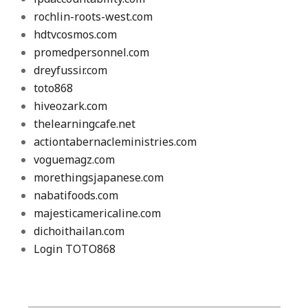
rochlin-roots-west.com
hdtvcosmos.com
promedpersonnel.com
dreyfussir.com
toto868
hiveozark.com
thelearningcafe.net
actiontabernacleministries.com
voguemagz.com
morethingsjapanese.com
nabatifoods.com
majesticamericaline.com
dichoithailan.com
Login TOTO868