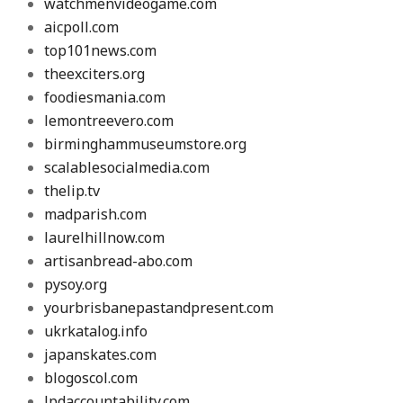
watchmenvideogame.com
aicpoll.com
top101news.com
theexciters.org
foodiesmania.com
lemontreevero.com
birminghammuseumstore.org
scalablesocialmedia.com
thelip.tv
madparish.com
laurelhillnow.com
artisanbread-abo.com
pysoy.org
yourbrisbanepastandpresent.com
ukrkatalog.info
japanskates.com
blogoscol.com
lpdaccountability.com