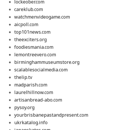
lockeober.com
careklub.com
watchmenvideogame.com
aicpoll.com
top101news.com
theexciters.org
foodiesmania.com
lemontreevero.com
birminghammuseumstore.org
scalablesocialmedia.com
thelip.tv
madparish.com
laurelhillnow.com
artisanbread-abo.com
pysoy.org
yourbrisbanepastandpresent.com
ukrkatalog.info
japanskates.com