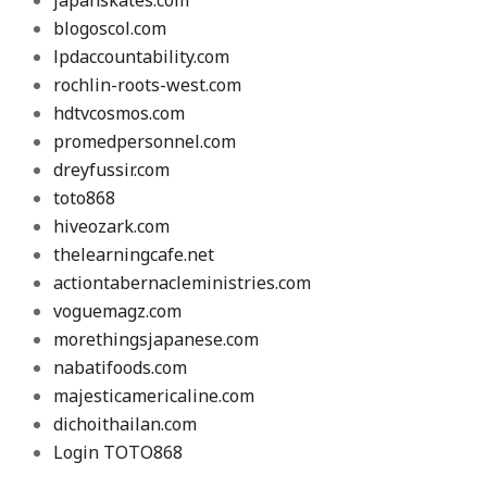
blogoscol.com
lpdaccountability.com
rochlin-roots-west.com
hdtvcosmos.com
promedpersonnel.com
dreyfussir.com
toto868
hiveozark.com
thelearningcafe.net
actiontabernacleministries.com
voguemagz.com
morethingsjapanese.com
nabatifoods.com
majesticamericaline.com
dichoithailan.com
Login TOTO868