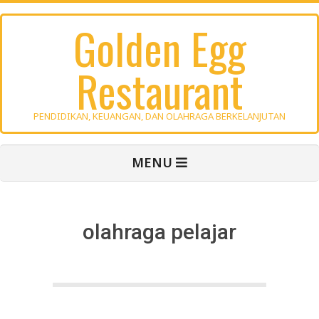
Skip
Golden Egg
to
content
Restaurant
PENDIDIKAN, KEUANGAN, DAN OLAHRAGA BERKELANJUTAN
Primary
MENU
Navigation
Menu
olahraga pelajar