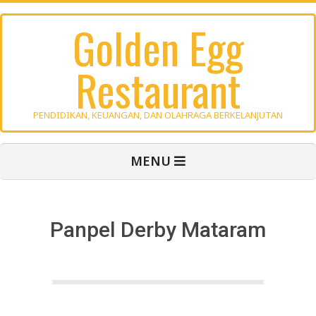
Skip
Golden Egg
to
content
Restaurant
PENDIDIKAN, KEUANGAN, DAN OLAHRAGA BERKELANJUTAN
Primary
MENU
Navigation
Menu
Panpel Derby Mataram