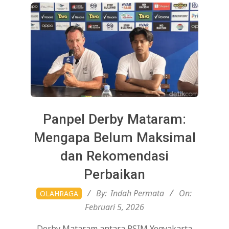
Panpel Derby Mataram:
Mengapa Belum Maksimal
dan Rekomendasi
Perbaikan
2026-
By:
Indah Permata
On:
OLAHRAGA
02-
Februari 5, 2026
05
Derby Mataram antara PSIM Yogyakarta