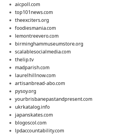
aicpoll.com
top101news.com
theexciters.org
foodiesmania.com
lemontreevero.com
birminghammuseumstore.org
scalablesocialmedia.com
thelip.tv
madparish.com
laurelhillnow.com
artisanbread-abo.com
pysoy.org
yourbrisbanepastandpresent.com
ukrkatalog.info
japanskates.com
blogoscol.com
lpdaccountability.com