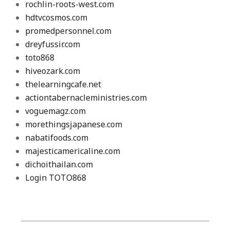
rochlin-roots-west.com
hdtvcosmos.com
promedpersonnel.com
dreyfussir.com
toto868
hiveozark.com
thelearningcafe.net
actiontabernacleministries.com
voguemagz.com
morethingsjapanese.com
nabatifoods.com
majesticamericaline.com
dichoithailan.com
Login TOTO868