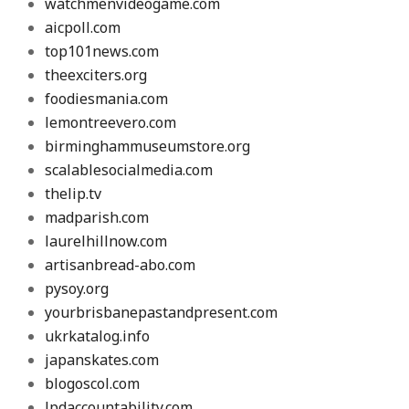
watchmenvideogame.com
aicpoll.com
top101news.com
theexciters.org
foodiesmania.com
lemontreevero.com
birminghammuseumstore.org
scalablesocialmedia.com
thelip.tv
madparish.com
laurelhillnow.com
artisanbread-abo.com
pysoy.org
yourbrisbanepastandpresent.com
ukrkatalog.info
japanskates.com
blogoscol.com
lpdaccountability.com