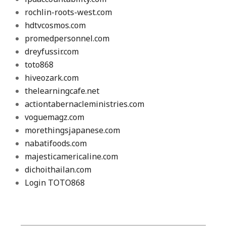
rochlin-roots-west.com
hdtvcosmos.com
promedpersonnel.com
dreyfussir.com
toto868
hiveozark.com
thelearningcafe.net
actiontabernacleministries.com
voguemagz.com
morethingsjapanese.com
nabatifoods.com
majesticamericaline.com
dichoithailan.com
Login TOTO868