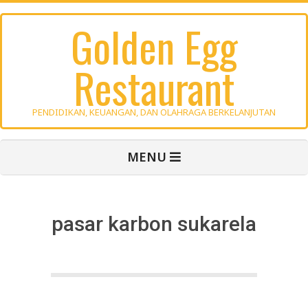
Skip
Golden Egg
to
content
Restaurant
PENDIDIKAN, KEUANGAN, DAN OLAHRAGA BERKELANJUTAN
Primary
MENU
Navigation
Menu
pasar karbon sukarela